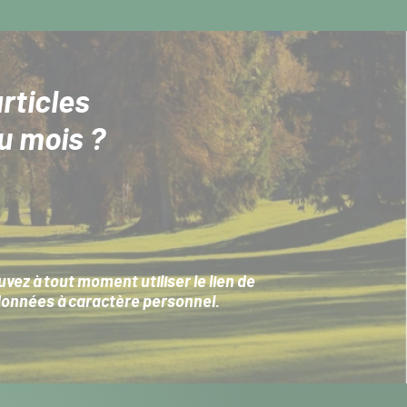
rticles
u mois ?
ez à tout moment utiliser le lien de
données à caractère personnel
.