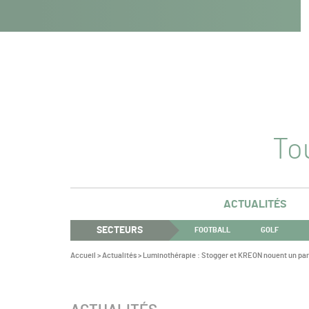
Navigation
Panneau de gestion des cookies
Aller au contenu
Aller à la navigation
principale
Tou
ACTUALITÉS
SECTEURS
FOOTBALL
GOLF
Vous
Accueil
>
Actualités
>
Luminothérapie : Stogger et KREON nouent un par
êtes
ici :