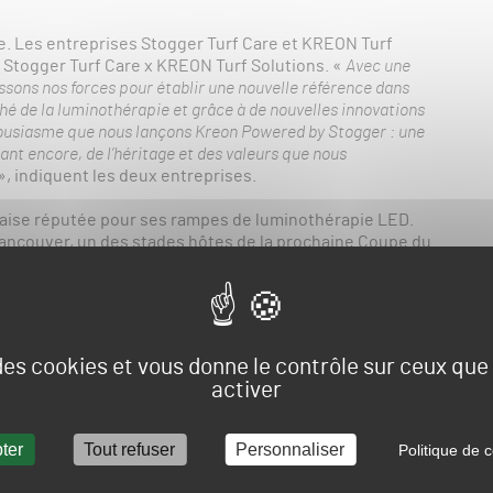
. Les entreprises Stogger Turf Care et KREON Turf
: Stogger Turf Care x KREON Turf Solutions. «
Avec une
ssons nos forces pour établir une nouvelle référence dans
arché de la luminothérapie et grâce à de nouvelles innovations
housiasme que nous lançons Kreon Powered by Stogger : une
ant encore, de l’héritage et des valeurs que nous
», indiquent les deux entreprises.
daise réputée pour ses rampes de luminothérapie LED.
Vancouver, un des stades hôtes de la prochaine Coupe du
équipe notamment le club d’Osasuna ou l’Espanyol
 des cookies et vous donne le contrôle sur ceux qu
activer
ter
Tout refuser
Personnaliser
Politique de c