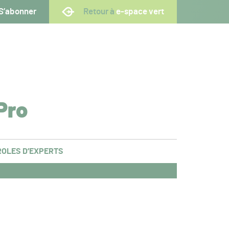
S’abonner
Retour à
e-space vert
Pro
OLES D’EXPERTS