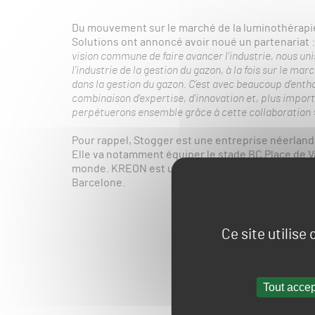
Du mouvement sur le marché de la luminothérapie
Solutions ont annoncé avoir noué un partenariat 
vision commune de faire avancer l’industrie, nous uni
l’industrie de la gestion du gazon, à la fois sur le m
dans la gestion du gazon. C’est avec beaucoup d’ent
combinaison d’expertise, d’innovation et, plus import
perpétuerons ensemble grâce à cette collaboration
Pour rappel, Stogger est une entreprise néerlan
Elle va notamment équiper le stade BC Place de 
monde. KREON est une entreprise espagnole qui 
Barcelone.
Ce site utilise
Tout accep