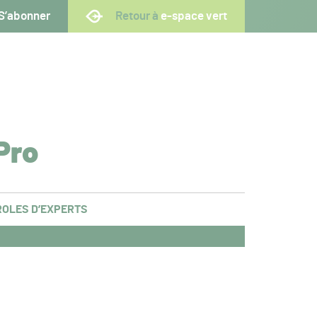
S’abonner
Retour à
e-space vert
Pro
OLES D’EXPERTS