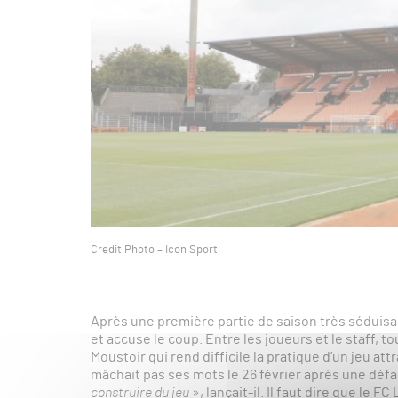
Credit Photo – Icon Sport
Après une première partie de saison très séduisan
et accuse le coup. Entre les joueurs et le staff, to
Moustoir qui rend difficile la pratique d’un jeu att
mâchait pas ses mots le 26 février après une défai
construire du jeu
», lançait-il. Il faut dire que le 