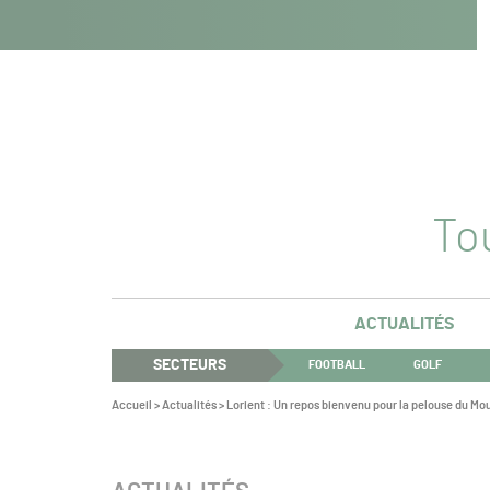
Navigation
Panneau de gestion des cookies
Aller au contenu
Aller à la navigation
principale
Tou
ACTUALITÉS
SECTEURS
FOOTBALL
GOLF
Vous
Accueil
>
Actualités
>
Lorient : Un repos bienvenu pour la pelouse du Mou
êtes
ici :