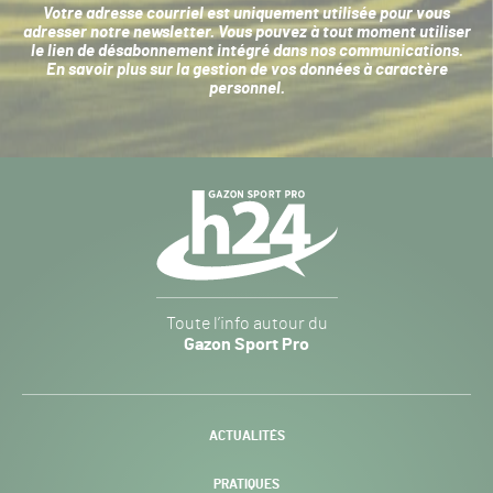
Votre adresse courriel est uniquement utilisée pour vous
adresser notre newsletter. Vous pouvez à tout moment utiliser
le lien de désabonnement intégré dans nos communications.
En savoir plus sur la
gestion de vos données à caractère
personnel
.
Navigation
secondaire
Gazon
Toute l’info autour du
Sport
Gazon Sport Pro
Pro
H24
-
ACTUALITÉS
PRATIQUES