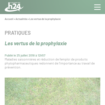
Panneau de gestion des cookies
Aller au contenu
Aller à la navigation
Toute
Navig
l’info
Vous
Accueil
>
Actualités
>
Les vertus de la prophylaxie
êtes
du Gazon
ici :
Sport
CATÉGORIE :
PRATIQUES
Pro
Les vertus de la prophylaxie
Publié le 25 juillet 2018 à 12h57
Maladies saisonnières et réduction de l’emploi de produits
phytopharmaceutiques redonnent de l’importance au travail de
prévention.