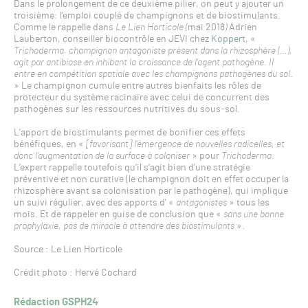
Dans le prolongement de ce deuxième pilier, on peut y ajouter un
troisième: l’emploi couplé de champignons et de biostimulants.
Comme le rappelle dans
Le Lien Horticole (
mai 2018
)
Adrien
Lauberton, conseiller biocontrôle en JEVI chez
Koppert
, «
Trichoderma, champignon antagoniste présent dans la rhizosphère (…),
agit par antibiose en inhibant la croissance de l’agent pathogène. Il
entre en compétition spatiale avec les champignons pathogènes du sol
.
» Le champignon cumule entre autres bienfaits les rôles de
protecteur du système racinaire avec celui de concurrent des
pathogènes sur les ressources nutritives du sous-sol.
L’apport de biostimulants permet de bonifier ces effets
bénéfiques, en «
[favorisant] l’émergence de nouvelles radicelles, et
donc l’augmentation de la surface à coloniser
» pour
Trichoderma
.
L’expert rappelle toutefois qu’il s’agit bien d’une stratégie
préventive et non curative (le champignon doit en effet occuper la
rhizosphère avant sa colonisation par le pathogène), qui implique
un suivi régulier, avec des apports d’ «
antagonistes
» tous les
mois. Et de rappeler en guise de conclusion que «
sans une bonne
prophylaxie, pas de miracle à attendre des biostimulants
».
Source : Le Lien Horticole
Crédit photo : Hervé Cochard
Rédaction GSPH24