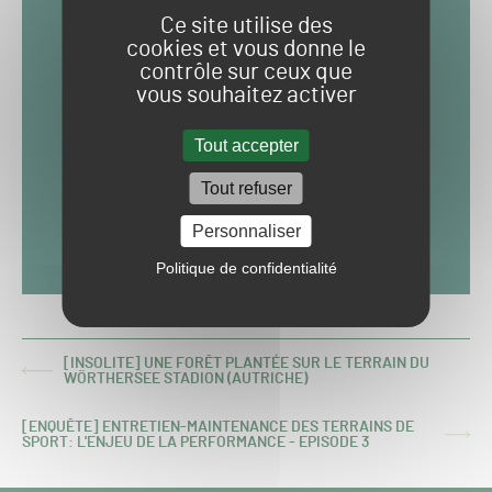
Ce site utilise des
cookies et vous donne le
contrôle sur ceux que
vous souhaitez activer
Tout accepter
Tout refuser
Personnaliser
Politique de confidentialité
[INSOLITE] UNE FORÊT PLANTÉE SUR LE TERRAIN DU
ARTICLE
WÖRTHERSEE STADION (AUTRICHE)
PRÉCÉDENT :
[ENQUÊTE] ENTRETIEN-MAINTENANCE DES TERRAINS DE
ARTICLE
SPORT: L'ENJEU DE LA PERFORMANCE - EPISODE 3
SUIVANT :