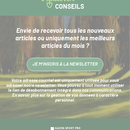
CONSEILS
Envie de recevoir tous les nouveaux
articles
ou uniquement les meilleurs
articles du mois ?
JE M’INSCRIS À LA NEWSLETTER
Votre adresse courriel est uniquement utilisée pour vous
adresser notre newsletter. Vous pouvez à tout moment utiliser
le lien de désabonnement intégré dans nos communications.
En savoir plus sur la
gestion de vos données à caractère
personnel
.
Navigation