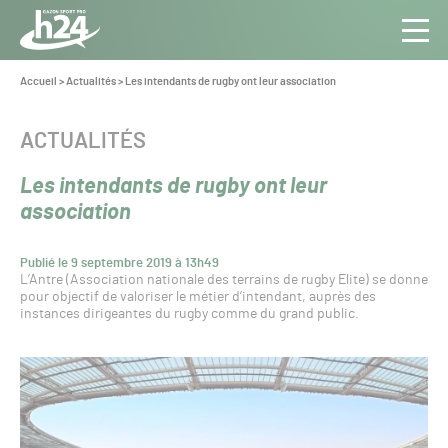
Panneau de gestion des cookies
Aller au contenu
Aller à la navigation
Toute
Navig
l’info
Vous
Accueil
>
Actualités
>
Les intendants de rugby ont leur association
êtes
du Gazon
ici :
Sport
CATÉGORIE :
ACTUALITÉS
Pro
Les intendants de rugby ont leur
association
Publié le 9 septembre 2019 à 13h49
L’Antre (Association nationale des terrains de rugby Elite) se donne
pour objectif de valoriser le métier d’intendant, auprès des
instances dirigeantes du rugby comme du grand public.