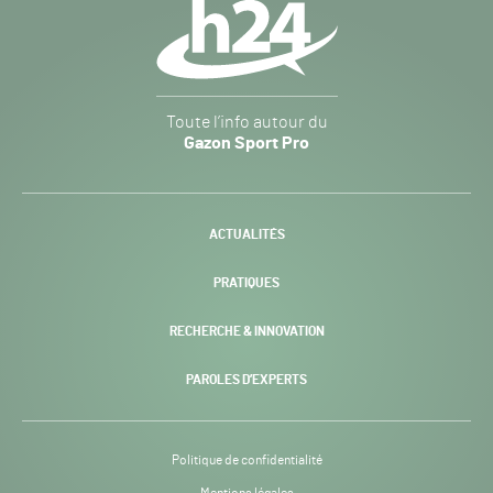
secondaire
Gazon
Toute l’info autour du
Sport
Gazon Sport Pro
Pro
H24
-
ACTUALITÉS
PRATIQUES
RECHERCHE & INNOVATION
PAROLES D’EXPERTS
Politique de confidentialité