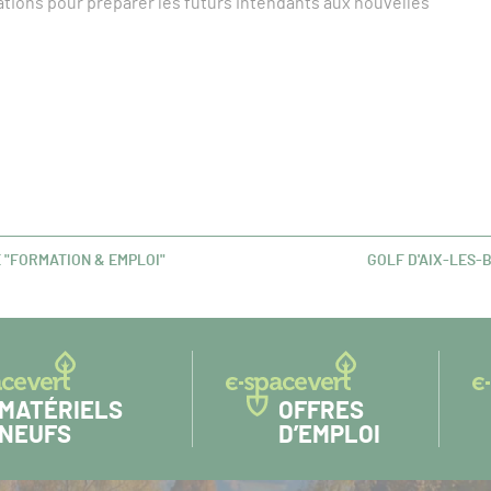
mations pour préparer les futurs intendants aux nouvelles
 "FORMATION & EMPLOI"
GOLF D'AIX-LES-B
ARTICLE
SUIVANT :
MATÉRIELS
OFFRES
NEUFS
D’EMPLOI