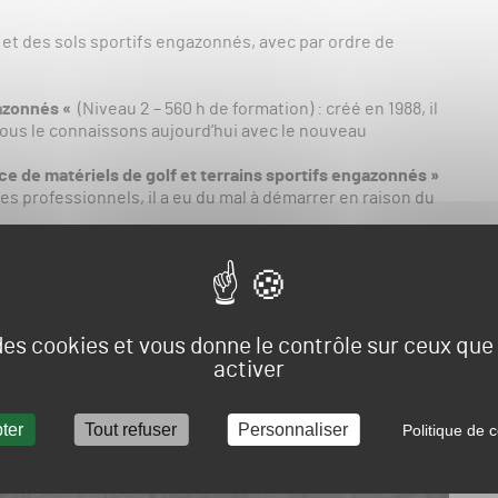
 et des sols sportifs engazonnés, avec par ordre de
gazonnés «
(Niveau 2 – 560 h de formation) : créé en 1988, il
 nous le connaissons aujourd’hui avec le nouveau
 de matériels de golf et terrains sportifs engazonnés »
es professionnels, il a eu du mal à démarrer en raison du
h de formation) : lancé l’année prochaine, il est d’un niveau
orrèze, et Didier Chinot, responsable des formations golf
on plus approfondie l’historique et le contenu de ces
 des cookies et vous donne le contrôle sur ceux qu
activer
ter
Tout refuser
Personnaliser
Politique de c