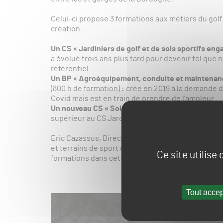
Celui-ci propose 3 formations aux métiers du golf
création :
Un CS « Jardiniers de golf et de sols sportifs en
a évolué trois ans plus tard pour devenir tel que
référentiel.
Un BP « Agroéquipement, conduite et maintenance
(800 h de formation)
:
crée en 2019 à la demande d
Covid mais est en train de prendre de l’ampleur.
Un nouveau CS « Sols Sportifs » de Niveau 4
(490 
supérieur au CS Jardinier de golf déjà existant.
Eric Cazassus, Directeur de l’EPLEFPA de Haute-C
et terrains de sport de Neuvic, présentent de faç
Ce site utilise
formations dans cette vidéo :
Tout accep