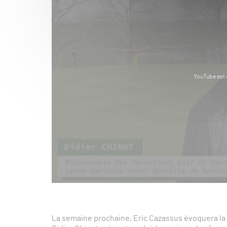
YouTube est 
La semaine prochaine, Eric Cazassus évoquera la p