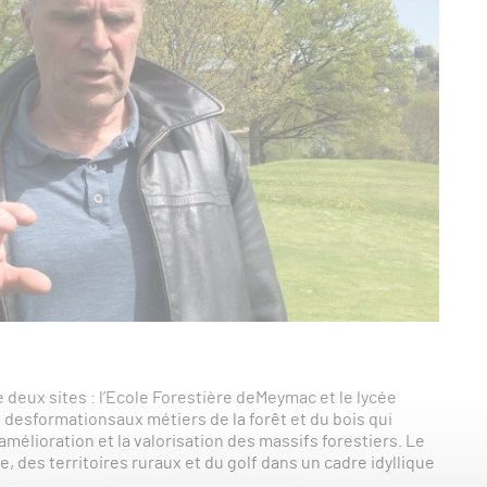
 deux sites : l’Ecole Forestière deMeymac et le lycée
 desformationsaux métiers de la forêt et du bois qui
amélioration et la valorisation des massifs forestiers. Le
e, des territoires ruraux et du golf dans un cadre idyllique