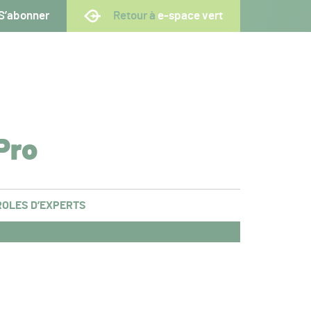
S’abonner
Retour à
e-space vert
Pro
OLES D’EXPERTS