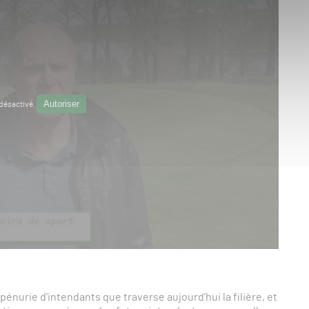
Autoriser
désactivé.
énurie d’intendants que traverse aujourd’hui la filière, et