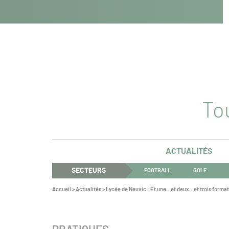
Navigation
Panneau de gestion des cookies
Aller au contenu
Aller à la navigation
principale
Tou
ACTUALITÉS
SECTEURS
FOOTBALL
GOLF
Vous
Accueil
>
Actualités
>
Lycée de Neuvic : Et une…et deux…et trois formati
êtes
ici :