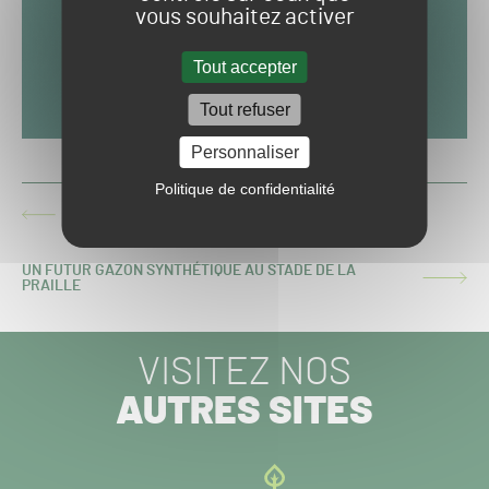
vous souhaitez activer
Tout accepter
Tout refuser
Personnaliser
Politique de confidentialité
ACTIVITÉ SUSPENDUE DANS TOUS LES SPORTS POUR
ARTICLE
CAUSE DE CORONAVIRUS
PRÉCÉDENT :
UN FUTUR GAZON SYNTHÉTIQUE AU STADE DE LA
ARTICLE
PRAILLE
SUIVANT :
VISITEZ NOS
AUTRES SITES