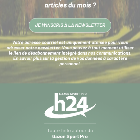
articles du mois ?
JE M’INSCRIS À LA NEWSLETTER
Votre adresse courriel est uniquement utilisée pour vous
adresser notre newsletter. Vous pouvez à tout moment utiliser
le lien de désabonnement intégré dans nos communications.
En savoir plus sur la
gestion de vos données à caractère
personnel
.
Navigation
secondaire
Gazon
Toute l’info autour du
Sport
Gazon Sport Pro
Pro