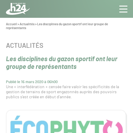
Panneau de gestion des cookies
Aller au contenu
Aller à la navigation
Toute
Navig
l’info
Vous
Accueil
>
Actualités
>
Les disciplines du gazon sportif ont leur groupe de
êtes
représentants
du Gazon
ici :
Sport
Pro
CATÉGORIE :
ACTUALITÉS
Les disciplines du gazon sportif ont leur
groupe de représentants
Publié le 16 mars 2020 à 06h00
Une « interfédération » censée faire valoir les spécificités de la
gestion de terrains de sport engazonnés auprès des pouvoirs
publics s’est créée en début d’année.