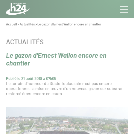
Panneau de gestion des cookies
Aller au contenu
Aller à la navigation
Toute
Navig
l’info
Vous
Accueil
>
Actualités
>
Le gazon d'Ernest Wallon encore en chantier
êtes
du Gazon
ici :
Sport
CATÉGORIE :
ACTUALITÉS
Pro
Le gazon d'Ernest Wallon encore en
chantier
Publié le 21 août 2019 à 07h05
Le terrain d’honneur du Stade Toulousain n’est pas encore
opérationnel, la mise en œuvre d’un nouveau gazon sur substrat
renforcé étant encore en cours…