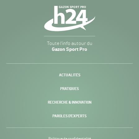
Navigation
secondaire
Gazon
Toute l’info autour du
Sport
Gazon Sport Pro
Pro
H24
-
ACTUALITÉS
PRATIQUES
RECHERCHE & INNOVATION
PAROLES D’EXPERTS
Politique de confidentialité