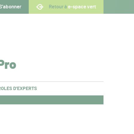
S’abonner
Retour à
e-space vert
Pro
OLES D’EXPERTS