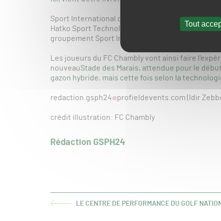
Sport International qui, pour rappel, est le distri
Tout accep
Hatko Sport Technologies. L’opération a été menée
groupement Sport International).
Les joueurs du FC Chambly vont ainsi faire l’expé
nouveau
Stade des Marais, attendue pour le débutd
gazon hybride, mais cette fois selon la technologi
redaction.gsph24
profieldevents.com (Idir Zebb
crédit illustration: FC Chambly
Rédaction GSPH24
LE CENTRE DE PERFORMANCE DU GOLF NATION
ARTICLE
PRÉCÉDENT :