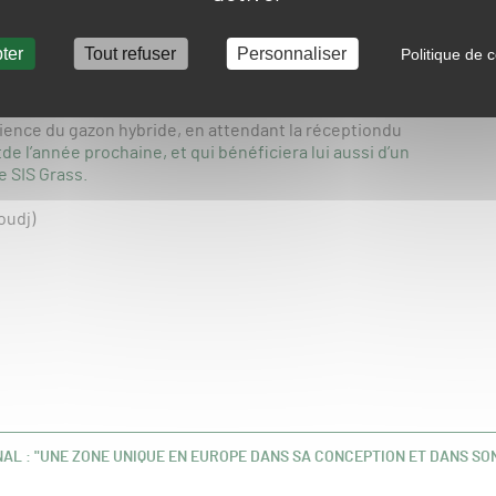
buteur exclusif pour la France de la solution Hybridgrass de
ter
Tout refuser
Personnaliser
Politique de c
 sous la houlette de Loiseleur (qui fait partie du
rience du gazon hybride, en attendant la réceptiondu
e l’année prochaine, et qui bénéficiera lui aussi d’un
e SIS Grass.
oudj)
AL : "UNE ZONE UNIQUE EN EUROPE DANS SA CONCEPTION ET DANS SO