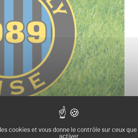
 des cookies et vous donne le contrôle sur ceux qu
ent du FC Chambly, dont nous évoquions le début des travaux
activer
nkedIn de Sport International :