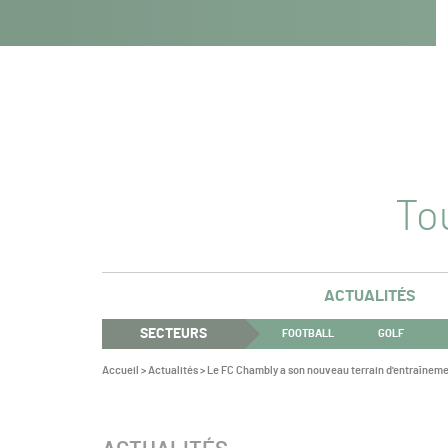
Navigation
Panneau de gestion des cookies
Aller au contenu
Aller à la navigation
principale
Tou
ACTUALITÉS
SECTEURS
FOOTBALL
GOLF
Vous
Accueil
>
Actualités
>
Le FC Chambly a son nouveau terrain d'entraînem
êtes
ici :