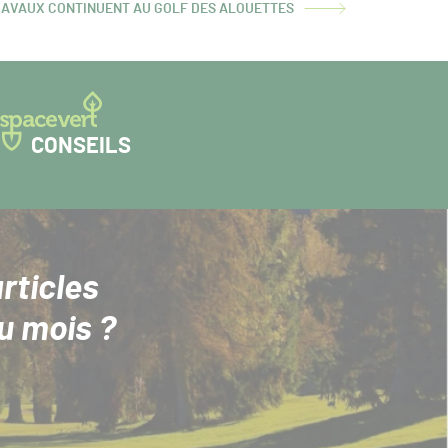
RAVAUX CONTINUENT AU GOLF DES ALOUETTES
LE
T :
CONSEILS
rticles
u mois ?