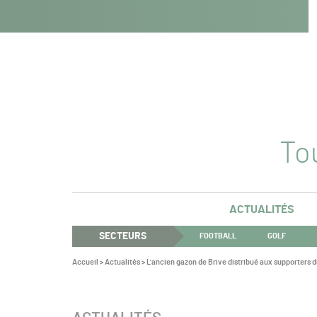
Navigation
Panneau de gestion des cookies
Aller au contenu
Aller à la navigation
principale
Tou
ACTUALITÉS
SECTEURS
FOOTBALL
GOLF
Vous
Accueil
>
Actualités
>
L'ancien gazon de Brive distribué aux supporters 
êtes
ici :