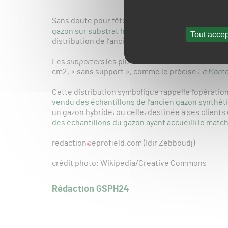
Sans doute pour fêter tout à la fois l’accession du
gazon sur substrat hybride pour la saison procha
Tout accep
distribution de l’ancien gazon du stade Amédée-
Les
supporters
les plus « hardcore » auront ainsi
cm2, « sans support », comme le précise
La Mont
Cette distribution symbolique rappelle l’opérati
vendu des échantillons de l’ancien gazon synthét
un gazon hybride, ou celle, destinée à ses clients
des échantillons du gazon ayant accueilli le mat
redaction
eprofield.com (Idir Zebboudj)
crédit photo: Wikipedia/Creative Commons
Rédaction GSPH24