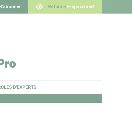
S’abonner
Retour à
e-space vert
Pro
OLES D’EXPERTS