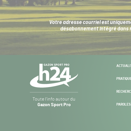
Votre adresse courriel est uniqueme
désabonnement intégré dans no
Navigation
ACTUALI
secondaire
PRATIQU
RECHERC
Gazon
Toute l’info autour du
Sport
Gazon Sport Pro
PAROLES
Pro
H24
-