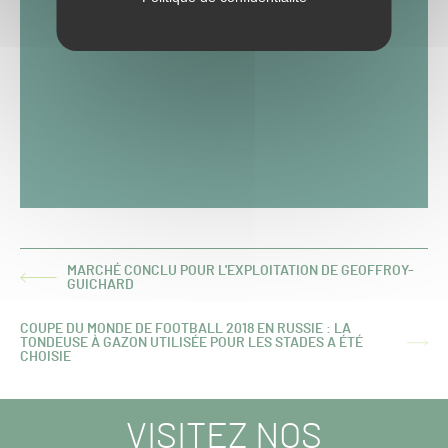
MARCHÉ CONCLU POUR L'EXPLOITATION DE GEOFFROY-
ARTICLE
GUICHARD
PRÉCÉDENT :
COUPE DU MONDE DE FOOTBALL 2018 EN RUSSIE : LA
TONDEUSE À GAZON UTILISÉE POUR LES STADES A ÉTÉ
ARTICLE
CHOISIE
SUIVANT :
VISITEZ NOS