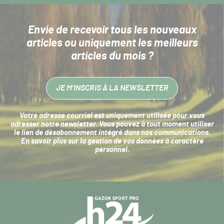
Envie de recevoir tous les nouveaux
articles
ou uniquement les meilleurs
articles du mois ?
JE M’INSCRIS À LA NEWSLETTER
Votre adresse courriel est uniquement utilisée pour vous
adresser notre newsletter. Vous pouvez à tout moment utiliser
le lien de désabonnement intégré dans nos communications.
En savoir plus sur la
gestion de vos données à caractère
personnel
.
Navigation
secondaire