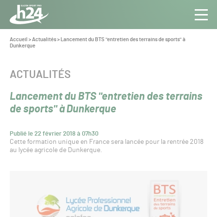
Panneau de gestion des cookies
Aller au contenu
Aller à la navigation
Toute
Navig
l’info
Vous
Accueil
>
Actualités
>
Lancement du BTS "entretien des terrains de sports" à
êtes
Dunkerque
du Gazon
ici :
Sport
Pro
CATÉGORIE :
ACTUALITÉS
Lancement du BTS "entretien des terrains
de sports" à Dunkerque
Publié le 22 février 2018 à 07h30
Cette formation unique en France sera lancée pour la rentrée 2018
au lycée agricole de Dunkerque.