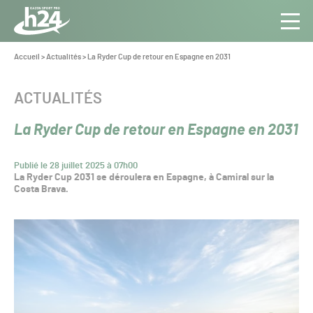
Panneau de gestion des cookies
Aller au contenu
Aller à la navigation
Toute
Navig
l’info
Vous
Accueil
>
Actualités
>
La Ryder Cup de retour en Espagne en 2031
êtes
du Gazon
ici :
Sport
CATÉGORIE :
ACTUALITÉS
Pro
La Ryder Cup de retour en Espagne en 2031
Publié le 28 juillet 2025 à 07h00
La Ryder Cup 2031 se déroulera en Espagne, à Camiral sur la
Costa Brava.