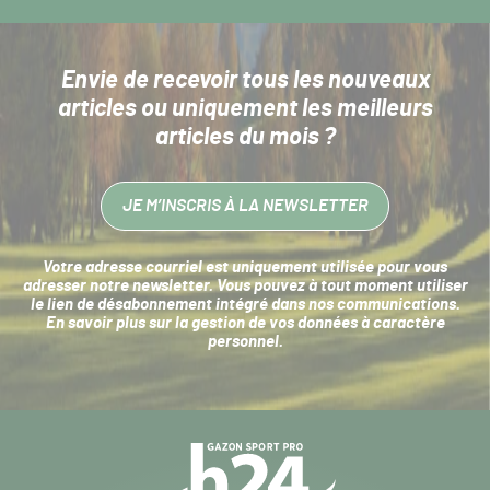
Envie de recevoir tous les nouveaux
articles
ou uniquement les meilleurs
articles du mois ?
JE M’INSCRIS À LA NEWSLETTER
Votre adresse courriel est uniquement utilisée pour vous
adresser notre newsletter. Vous pouvez à tout moment utiliser
le lien de désabonnement intégré dans nos communications.
En savoir plus sur la
gestion de vos données à caractère
personnel
.
Navigation
secondaire