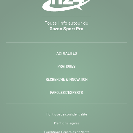
Gazon
Toute l’info autour du
Sport
Gazon Sport Pro
Pro
H24
-
ACTUALITÉS
PRATIQUES
RECHERCHE & INNOVATION
PAROLES D’EXPERTS
Politique de confidentialité
Mentions légales
Conditions Générales de Vente