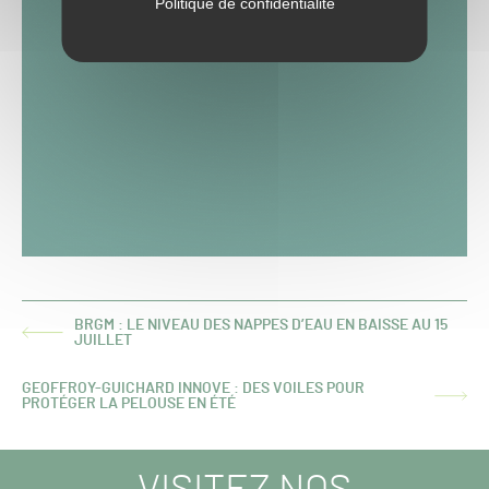
Politique de confidentialité
BRGM : LE NIVEAU DES NAPPES D’EAU EN BAISSE AU 15
ARTICLE
JUILLET
PRÉCÉDENT :
GEOFFROY-GUICHARD INNOVE : DES VOILES POUR
ARTICLE
PROTÉGER LA PELOUSE EN ÉTÉ
SUIVANT :