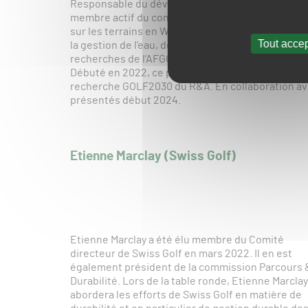
Responsable du développement durable pour l’Ass
membre actif du comité de travail GREENCARE char
sur les terrains en Wallonie. Outre l’organisatio
Tout accep
la gestion de l’eau, des ressources et l’IPM, Vale
recherches de l’AFGOLF sur la gestion sans pesti
Débuté en 2022, ce projet a aujourd’hui une enve
recherche GOLF2030 du R&A. En collaboration avec
présentés début 2024.
Etienne Marclay (Swiss Golf)
Etienne Marclay a été élu membre du Comité
directeur de Swiss Golf en mars 2022. Il en est
également président de la commission Parcours 
Durabilité. Lors de la table ronde, Etienne Marclay
abordera les efforts de Swiss Golf en matière de