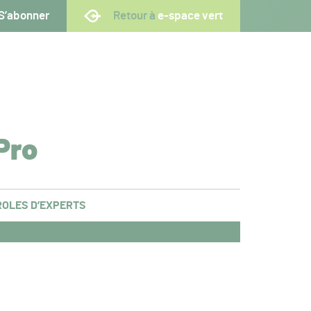
S’abonner
Retour à
e-space vert
Pro
OLES D’EXPERTS