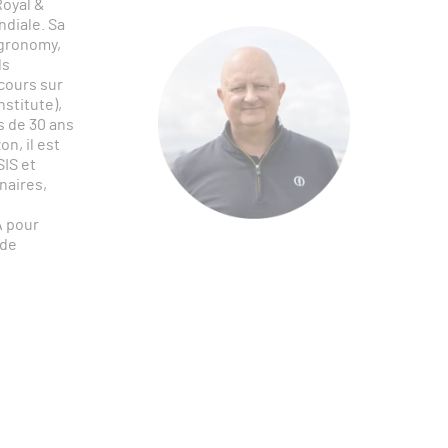
oyal &
ndiale. Sa
Agronomy,
ls
cours sur
stitute),
s de 30 ans
n, il est
IS et
naires,
A pour
 de