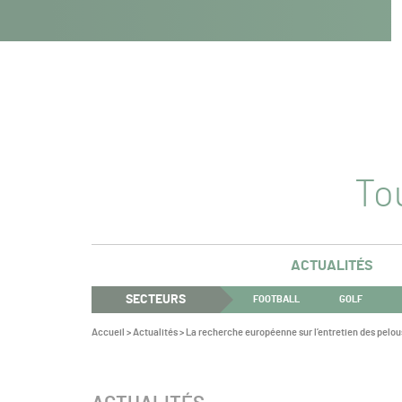
Navigation
Panneau de gestion des cookies
Aller au contenu
Aller à la navigation
principale
Tou
ACTUALITÉS
SECTEURS
FOOTBALL
GOLF
Vous
Accueil
>
Actualités
>
La recherche européenne sur l’entretien des pelo
êtes
ici :