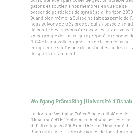
durabilité et en particulier de gestion durable de
gazons et soutien à nos membres en vue de se
passer de pesticides de synthèse à l’horizon 2030
Quand bien même la Suisse ne fait pas partie de l’
nous suivons de très près ce qui s’y passe en mat
de pesticides et avons été associés aux travaux 
sous-groupe de travail qui a préparé la réponse d
l’EGA à la nouvelle proposition de la commission
européenne sur l’usage de pesticides sur les terr
de sports notamment.
Wolfgang Prämaßing (Université d’Osnab
Le docteur Wolfgang Prämaßing est diplômé de
l’Université d’Hoffenheim en biologie agricole en
1991. Il rédige en 2008 une thèse à l’Université de
Bonn intitulée : Effets physiques de l’aération sur