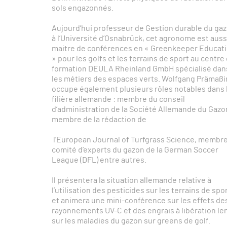
sols engazonnés.
Aujourd’hui professeur de Gestion durable du ga
à l’Université d’Osnabrück, cet agronome est auss
maitre de conférences en « Greenkeeper Educat
» pour les golfs et les terrains de sport au centre
formation DEULA Rheinland GmbH spécialisé dan
les métiers des espaces verts. Wolfgang Prämaß
occupe également plusieurs rôles notables dans 
filière allemande : membre du conseil
d’administration de la Société Allemande du Gazo
membre de la rédaction de
l’European Journal of Turfgrass Science, membr
comité d’experts du gazon de la German Soccer
League (DFL) entre autres.
Il présentera la situation allemande relative à
l’utilisation des pesticides sur les terrains de spo
et animera une mini-conférence sur les effets de
rayonnements UV-C et des engrais à libération le
sur les maladies du gazon sur greens de golf.