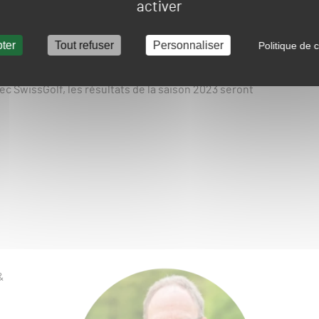
ociation wallonne de golf (AFGOLF), Valentine est un
activer
gée de la durabilité et de la recherche et de l’innovation
n de formation durabilité abordant des thèmes clés comme
ter
Tout refuser
Personnaliser
Politique de c
ntine dirige, au côté de Jean-Marc Dokier, le programme de
cides pour proposer des solutions concrètes au secteur.
rgure internationale et s’intègre dans le programme de
 SwissGolf, les résultats de la saison 2023 seront
&