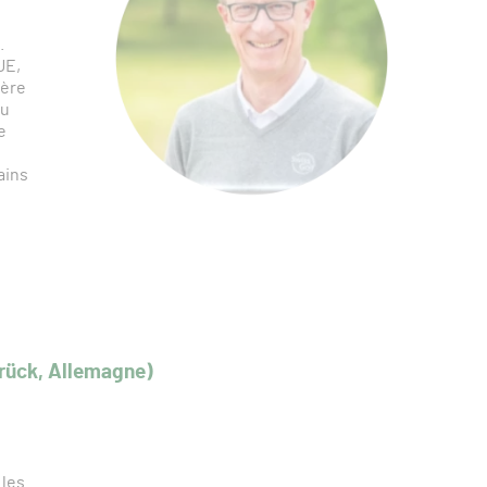
s
.
UE,
ière
du
e
ains
rück, Allemagne)
 les