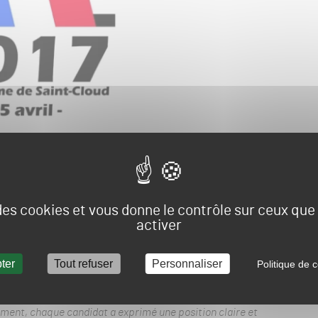
ation Française d’Equitation
ont organisé à l’hippodrome
re professionnels de la filière et quelques candidats à la
 des cookies et vous donne le contrôle sur ceux qu
arterre de plus de cinq-cents professionnels, quatre
activer
 vision pour la filière. Parmi les onze candidats à la
en personne à l’invitation : Nicolas Dupont-Aignan
ins
). Deux autres candidats ont missionné un
ter
Tout refuser
Personnaliser
Politique de c
-parole d’Emmanuel Macron
) et Edouard Ferrand (
Député au
). France Galop fait savoir par communiqué que : «
Tous [les
ficultés rencontrées par le monde du cheval du fait de la
mment,
chaque candidat a exprimé une position claire et