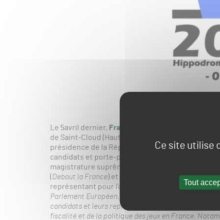
Le 5avril dernier,
France Galop
,
Le Trot
et la
Fédér
de Saint-Cloud (Hauts-de-Seine) une rencontre ent
Ce site utilise
présidence de la République de 2017. Devant un p
candidats et porte-paroles sont venus partager leur
magistrature suprême, deux ont répondu présent 
(
Debout la France
) et François Fillon (
Les Républica
Tout accep
représentant pour l’occasion : Jean Arthuis (
Porte
Parlement Européen, porte-parole de Marine le Pen
candidats et leurs représentants] ont reconnu les dif
fiscalité et de la politique des jeux en France. Nota