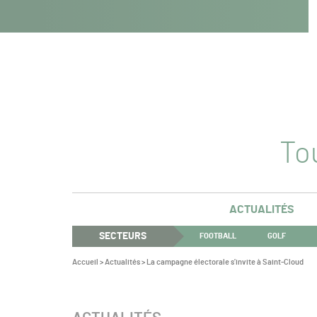
Navigation
Panneau de gestion des cookies
Aller au contenu
Aller à la navigation
principale
Tou
ACTUALITÉS
SECTEURS
FOOTBALL
GOLF
Vous
Accueil
>
Actualités
>
La campagne électorale s’invite à Saint-Cloud
êtes
ici :