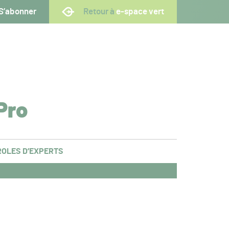
S’abonner
Retour à
e-space vert
Pro
OLES D’EXPERTS