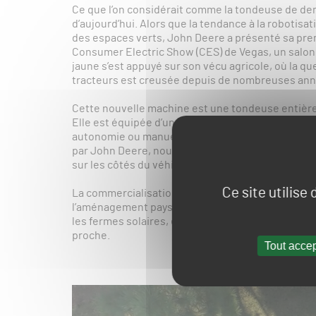
Ce que l’on considérait comme la tondeuse de dem
d’aujourd’hui. Alors que la tendance à la robotisat
des espaces verts, John Deere a présenté sa pre
Consumer Electric Show (CES) de Vegas, un salon 
jaune s’est appuyé sur son vécu agricole, où la 
tracteurs est creusée depuis de nombreuses ann
Cette nouvelle machine est une tondeuse entière
Elle est équipée d’un plateau de coupe à éjection
autonomie ou manuellement en mode debout avec 
par John Deere, nous retrouvons la perception à 36
sur les côtés du véhicule, qui permet à l’automat
Ce site utilise
La commercialisation de la tondeuse autonome est
l’aménagement paysager commercial, en ciblant no
les fermes solaires, elle esquisse ce qui pourrait a
proche.
Tout accep