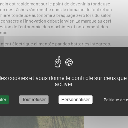
ain est rapidement sur le point de devenir la tondeuse
ion des tâches s’intensifie dans le domaine de l’entretien
mière tondeuse autonome à braquage zéro lors du salon
consacré à l’innovation début janvier. La marque au cerf
question de l’autonomie des machines et notamment des
ées.
ment électrique alimentée par des batteries intégrées.
 arrière de 152 cm. La machine peut fonctionner en
un opérateur. Parmi les fonctionnalités développées
0° grâce aux caméras installées à l’avant, à l’arrière et
e de détecter tout obstacle.
 des cookies et vous donne le contrôle sur ceux qu
 prévue pour 2026. Et bien qu’elle soit destinée à
activer
tamment les parcs de bureaux, les parcs de loisirs ou
rriver sur les golfs et les terrains de sport dans un avenir
ter
Tout refuser
Personnaliser
Politique de c