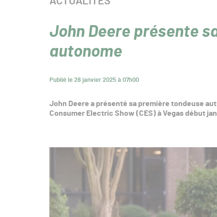
CATÉGORIE :
ACTUALITÉS
John Deere présente s
autonome
Publié le 28 janvier 2025 à 07h00
John Deere a présenté sa première tondeuse auto
Consumer Electric Show (CES) à Vegas début jan