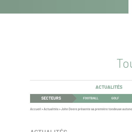
Navigation
Panneau de gestion des cookies
Aller au contenu
Aller à la navigation
principale
Tou
ACTUALITÉS
SECTEURS
FOOTBALL
GOLF
Vous
Accueil
>
Actualités
>
John Deere présente sa première tondeuse auto
êtes
ici :