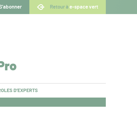
S’abonner
Retour à
e-space vert
Pro
OLES D’EXPERTS