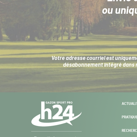
ou uniq
Votre adresse courriel est uniqueme
désabonnement intégré dans no
Navigation
ACTUALI
secondaire
PRATIQU
RECHERC
Gazon