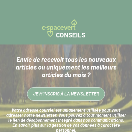
CONSEILS
Envie de recevoir tous les nouveaux
articles
ou uniquement les meilleurs
articles du mois ?
JE M’INSCRIS À LA NEWSLETTER
Votre adresse courriel est uniquement utilisée pour vous
adresser notre newsletter. Vous pouvez à tout moment utiliser
le lien de désabonnement intégré dans nos communications.
En savoir plus sur la
gestion de vos données à caractère
personnel
.