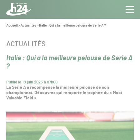
Panneau de gestion des cookies
Aller au contenu
Aller à la navigation
Toute
Navig
l’info
Vous
Accueil
>
Actualités
>
Italie : Qui a la meilleure pelouse de Serie A ?
êtes
du Gazon
ici :
Sport
CATÉGORIE :
ACTUALITÉS
Pro
Italie : Qui a la meilleure pelouse de Serie A
?
Publié le 19 juin 2025 à 07h00
La Serie A a récompensé la meilleure pelouse de son
championnat. Découvrez qui remporte le trophée du « Most
Valuable Field ».