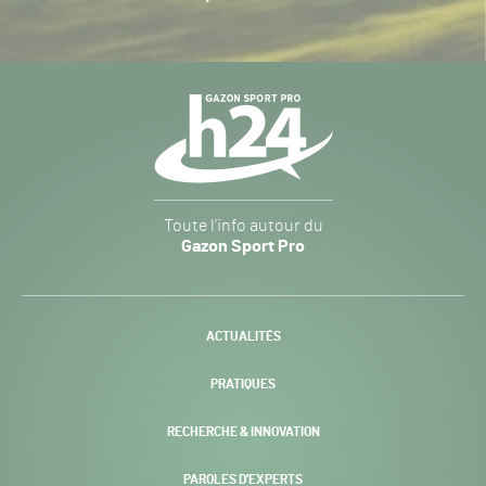
Navigation
secondaire
Gazon
Toute l’info autour du
Sport
Gazon Sport Pro
Pro
H24
-
ACTUALITÉS
PRATIQUES
RECHERCHE & INNOVATION
PAROLES D’EXPERTS