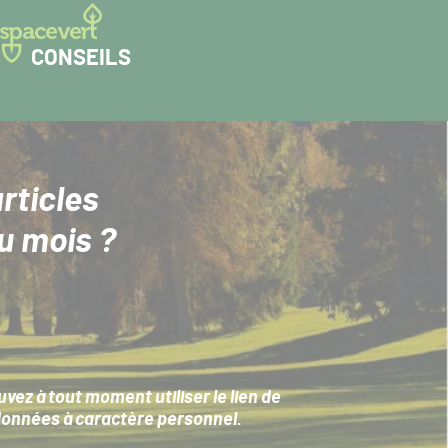
CONSEILS
rticles
u mois ?
ez à tout moment utiliser le lien de
données à caractère personnel
.