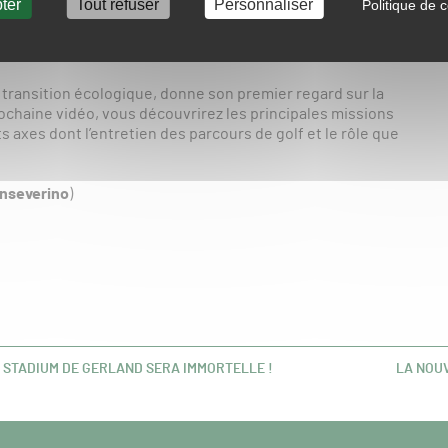
ter
Tout refuser
Personnaliser
Politique de c
ccumulé de nombreuses expériences dans ce
que comment s’est déroulée la prise de ses nouvelles
a transition écologique, donne son premier regard sur la
prochaine vidéo, vous découvrirez les principales missions
s axes dont l’entretien des parcours de golf et le rôle que
nseverino
)
T STADIUM DE GERLAND SERA IMMORTELLE !
LA NOUV
ARTICL
SUIVANT