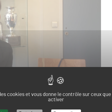
 E-Green Golf Convention 2020
, la nouvelle politique de la
 des cookies et vous donne le contrôle sur ceux qu
 comité stratégique de la transition écologique du golf
activer
e la ffgolf chargée de la transition écologique que nous
e trois vidéos que vous découvrirezprochainement.