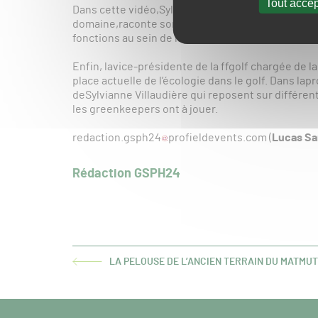
Tout accep
Dans cette vidéo,Sylvianne Villaudière, qui a a
domaine,raconte son parcours personnel et expli
fonctions au sein de la FFG.
Enfin, lavice-présidente de la ffgolf chargée de l
place actuelle de l’écologie dans le golf. Dans la
deSylvianne Villaudière qui reposent sur différent
les greenkeepers ont à jouer.
redaction.gsph24
profieldevents.com (
Lucas Sa
Rédaction GSPH24
LA PELOUSE DE L’ANCIEN TERRAIN DU MATMU
ARTICLE
PRÉCÉDENT :