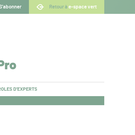
S’abonner
Retour à
e-space vert
Pro
OLES D’EXPERTS