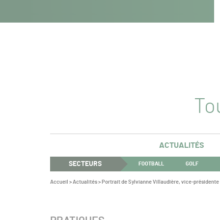
Navigation
Panneau de gestion des cookies
Aller au contenu
Aller à la navigation
principale
Tou
ACTUALITÉS
SECTEURS
FOOTBALL
GOLF
Vous
Accueil
>
Actualités
>
Portrait de Sylvianne Villaudière, vice-présidente
êtes
ici :