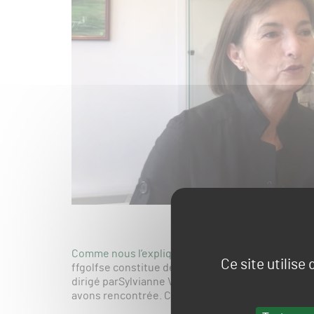
Comme nous l’expliquait Pascal Grizot lors de la
Ce site utilise
ffgolfse constitue de trois piliers dontle nouveau
dirigé parSylvianne Villaudière, vice-présidente d
avons rencontrée. Cette interview se compose d