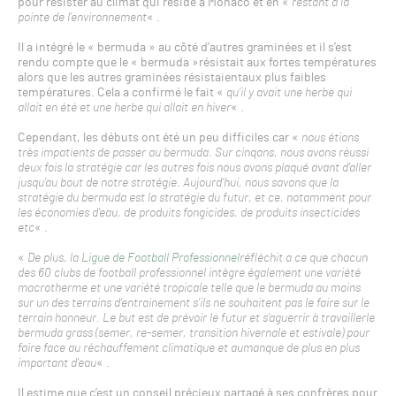
pour résister au climat qui réside à Monaco et en «
restant à la
pointe de l’environnement
« .
Il a intégré le « bermuda » au côté d’autres graminées et il s’est
rendu compte que le « bermuda »résistait aux fortes températures
alors que les autres graminées résistaientaux plus faibles
températures. Cela a confirmé le fait «
qu’il y avait une herbe qui
allait en été et une herbe qui allait en hiver
« .
Cependant, les débuts ont été un peu difficiles car «
nous étions
très impatients de passer au bermuda. Sur cinqans, nous avons réussi
deux fois la stratégie car les autres fois nous avons plaqué avant d’aller
jusqu’au bout de notre stratégie. Aujourd’hui, nous savons que la
stratégie du bermuda est la stratégie du futur, et ce, notamment pour
les économies d’eau, de produits fongicides, de produits insecticides
etc
« .
«
De plus, la
Ligue de Football Professionnel
réfléchit a ce que chacun
des 60 clubs de football professionnel intègre également une variété
macrotherme et une variété tropicale telle que le bermuda au moins
sur un des terrains d’entrainement s’ils ne souhaitent pas le faire sur le
terrain honneur. Le but est de prévoir le futur et s’aguerrir à travaillerle
bermuda grass (semer, re-semer, transition hivernale et estivale) pour
faire face au réchauffement climatique et aumanque de plus en plus
important d’eau
« .
Il estime que c’est un conseil précieux partagé à ses confrères pour