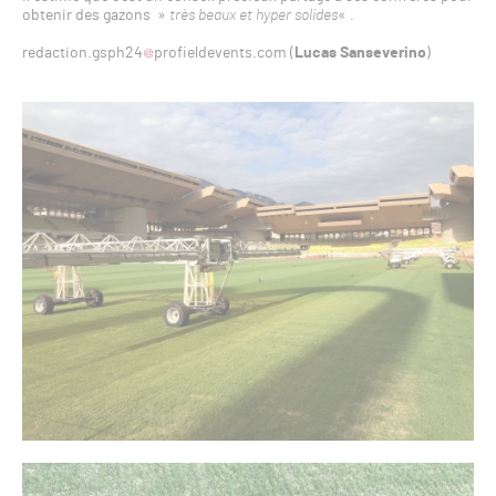
obtenir des gazons »
très beaux et hyper solides
« .
redaction.gsph24
profieldevents.com (
Lucas Sanseverino
)