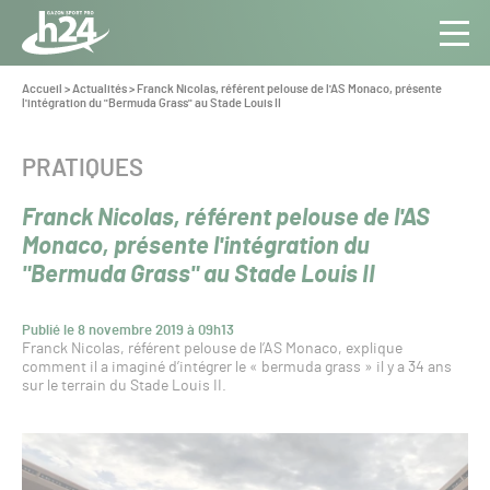
Panneau de gestion des cookies
Aller au contenu
Aller à la navigation
Toute
Navig
l’info
Vous
Accueil
>
Actualités
>
Franck Nicolas, référent pelouse de l'AS Monaco, présente
êtes
l'intégration du "Bermuda Grass" au Stade Louis II
du Gazon
ici :
Sport
Pro
CATÉGORIE :
PRATIQUES
Franck Nicolas, référent pelouse de l'AS
Monaco, présente l'intégration du
"Bermuda Grass" au Stade Louis II
Publié le 8 novembre 2019 à 09h13
Franck Nicolas, référent pelouse de l’AS Monaco, explique
comment il a imaginé d’intégrer le « bermuda grass » il y a 34 ans
sur le terrain du Stade Louis II.