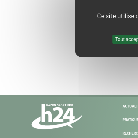
Ce site utilise
Tout accep
Navigation
ACTUALI
secondaire
PRATIQU
RECHERC
Gazon