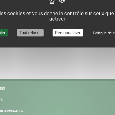
Vous allez être redirigé sur le site e-spacevert.
 des cookies et vous donne le contrôle sur ceux qu
activer
ter
Tout refuser
Personnaliser
Politique de c
POURSUIVRE VERS E-SPACEVERT BY SALONVERT
TÉS
ES
HE & INNOVATION