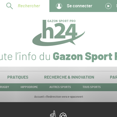
Rechercher
Se connecter
te l’info du
Gazon Sport 
PRATIQUES
RECHERCHE & INNOVATION
PAR
RUGBY
HIPPODROME
AUTRES SPORTS
TOUS SPORTS
Vous
Accueil
>
Redirection vers e-spacevert
êtes
ici :
Redirection vers e-spacevert