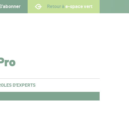
S’abonner
Retour à
e-space vert
Pro
OLES D’EXPERTS