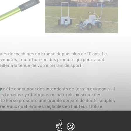
ues de machines en France depuis plus de 10 ans. La
uveautés, tour d’horizon des produits qui pourraient
ller à la tenue de votre terrain de sport :
y
a été conçupour des intendants de terrain exigeants, il
es terrains synthétiques ou naturels ainsi que des
tte herse présente une grande densité de dents souples
râce aux quatreroues réglables en hauteur. Utilisé
 un ramassage des déchets à la rotative, il prévient la
ique faible. Le gazon est dynamisé par l’apport d’oxygène
ments, le brin est redressé pour une meilleure tonte.
très efficace pour décompacter et remonter le substrat