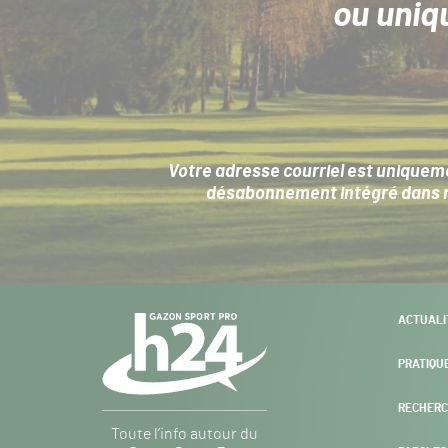
ou uniq
Votre adresse courriel est uniqueme
désabonnement intégré dans no
Navigation
ACTUALI
secondaire
PRATIQU
RECHERC
Gazon
Toute l’info autour du
Sport