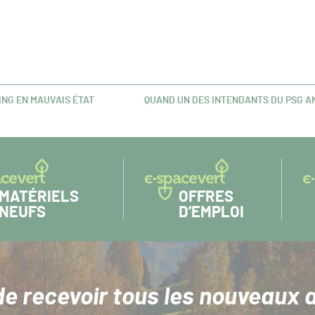
ING EN MAUVAIS ÉTAT
QUAND UN DES INTENDANTS DU PSG A
ARTICLE
SUIVANT :
MATÉRIELS
OFFRES
NEUFS
D’EMPLOI
de recevoir tous les nouveaux a