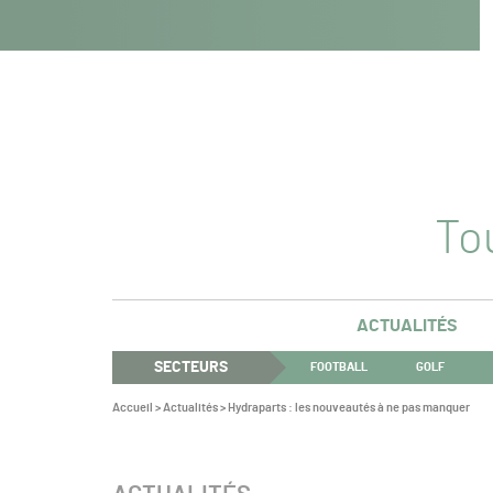
Navigation
Panneau de gestion des cookies
Aller au contenu
Aller à la navigation
principale
Tou
ACTUALITÉS
SECTEURS
FOOTBALL
GOLF
Vous
Accueil
>
Actualités
>
Hydraparts : les nouveautés à ne pas manquer
êtes
ici :