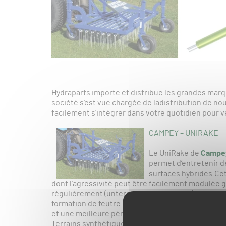
Hydraparts importe et distribue les grandes marq
société s’est vue chargée de ladistribution de no
facilement s’intégrer dans votre quotidien pour vei
CAMPEY – UNIRAKE
Le UniRake de
Campe
permet d’entretenir d
surfaces hybrides.Ce
dont l’agressivité peut être facilement modulée g
régulièrement (unterrain en 30 minutes), associé à
formation de feutre en extrayant la matière organ
et une meilleure pénétration de l’eau et des nutri
Terrains synthétiques : L’Unirake est également 