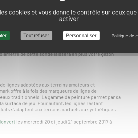
 des cookies et vous donne le contrôle sur ceux qu
activer
urer : la température de la surface, l’humidité,la
ter
Tout refuser
Personnaliser
Politique de c
e et l’indice de salinité qui sont un reflet du niveau de
es. Il se connecte facilement au WiFi et grâce à son GPS de
outes les mesures qui sont ensuite stockées dans un cloud
u diamètre de cette sonde laissera en plus votre gazon
 de lignes adaptées aux terrains amateurs et
mark offre à la fois des marqueurs de ligne de
uleaux traditionnels. La gamme de peinture permet par sa
la surface de jeu. Pour autant, les lignes restent
oduits s’adaptent aux terrains nartuels ou synthétiques.
lonvert
les mercredi 20 et jeudi 21 septembre 2017 à