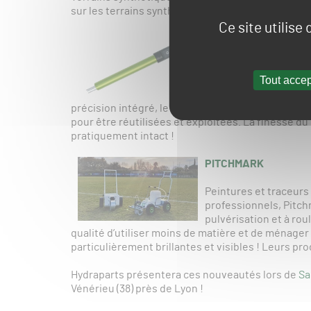
sur les terrains synthétiques.
Ce site utilise
POGO
Le POGO permet de mes
Tout accep
conductivité électriqu
fertilisants disponibl
précision intégré, le POGO date et géolocalise t
pour être réutilisées et exploitées. La finesse d
pratiquement intact !
PITCHMARK
Peintures et traceurs
professionnels, Pitch
pulvérisation et à ro
qualité d’utiliser moins de matière et de ménager 
particulièrement brillantes et visibles ! Leurs pr
Hydraparts présentera ces nouveautés lors de
Sa
Vénérieu (38) près de Lyon !