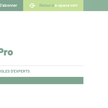
S’abonner
Retour à
e-space vert
Pro
OLES D’EXPERTS