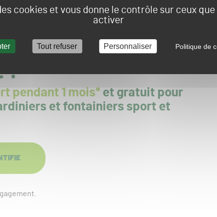
mower 580 EPOS (terrains de sport) et l’Automower 560
 des cookies et vous donne le contrôle sur ceux qu
éter le CEORA. Les trois nouveaux robots, capables
activer
 mises à jour, seront commercialisés dès mars 2025 en
e vision nocturne et des capacités d’évitement d’obstacles
ter
Tout refuser
Personnaliser
Politique de c
e ?
rt pendant 1 mois*
et gratuit pour
rdiniers et fontainiers sport et
NTIFIE
engagement.