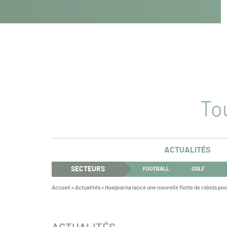
Navigation
Panneau de gestion des cookies
Aller au contenu
Aller à la navigation
principale
Tou
ACTUALITÉS
SECTEURS
FOOTBALL
GOLF
Vous
Accueil
>
Actualités
>
Husqvarna lance une nouvelle flotte de robots pour
êtes
ici :