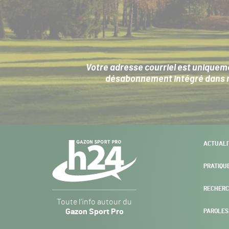
Votre adresse courriel est uniqueme
désabonnement intégré dans no
Navigation
ACTUALI
secondaire
PRATIQU
RECHERC
Gazon
Toute l’info autour du
Sport
Gazon Sport Pro
PAROLES
Pro
H24