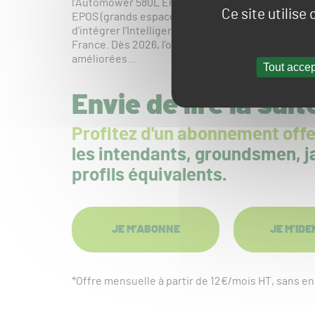
l’Automower 580L EPOS (parcours de golf), l’Auto
Ce site utilise
EPOS (grands espaces verts) qui viendront compl
d’intégrer l’Intelligence Artificielle (IA) via des
France. Dès 2026, l’option caméra leur offrira un
améliorées…
Tout accep
Envie de lire la suit
Profitez d'un abonnement offe
les intendants, groundsmen, ja
profils équivalents.
JE M’ABONNE
JE M’IDE
*Offre mensuelle à partir de 12€/mois HT, sans 