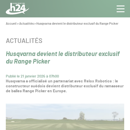
Panneau de gestion des cookies
Aller au contenu
Aller à la navigation
Toute
Navig
l’info
Vous
Accueil
>
Actualités
>
Husqvarna devient le distributeur exclusif du Range Picker
êtes
du Gazon
ici :
Sport
CATÉGORIE :
ACTUALITÉS
Pro
Husqvarna devient le distributeur exclusif
du Range Picker
Publié le 21 janvier 2026 à 07h00
Husqvarna a officialisé un partenariat avec Relox Robotics : le
constructeur suédois devient distributeur exclusif du ramasseur
de balles Range Picker en Europe.