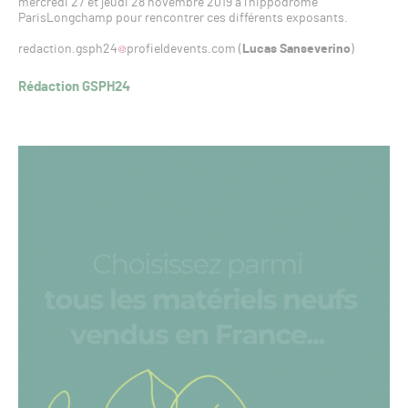
mercredi 27 et jeudi 28 novembre 2019 à l’hippodrome
ParisLongchamp pour rencontrer ces différents exposants.
redaction.gsph24
profieldevents.com (
Lucas Sanseverino
)
Rédaction GSPH24