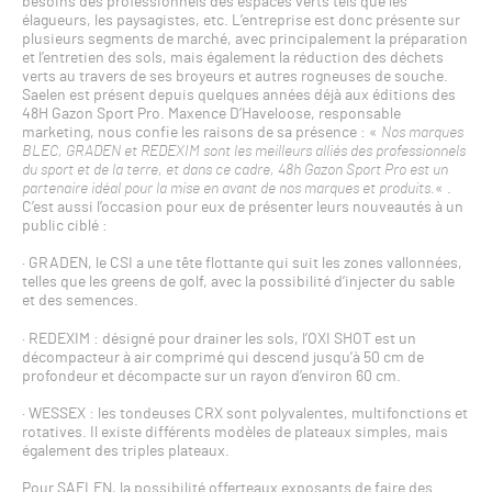
besoins des professionnels des espaces verts tels que les
élagueurs, les paysagistes, etc. L’entreprise est donc présente sur
plusieurs segments de marché, avec principalement la préparation
et l’entretien des sols, mais également la réduction des déchets
verts au travers de ses broyeurs et autres rogneuses de souche.
Saelen est présent depuis quelques années déjà aux éditions des
48H Gazon Sport Pro. Maxence D’Haveloose, responsable
marketing, nous confie les raisons de sa présence : «
Nos marques
BLEC, GRADEN et REDEXIM sont les meilleurs alliés des professionnels
du sport et de la terre, et dans ce cadre, 48h Gazon Sport Pro est un
partenaire idéal pour la mise en avant de nos marques et produits.
« .
C’est aussi l’occasion pour eux de présenter leurs nouveautés à un
public ciblé :
· GRADEN, le CSI a une tête flottante qui suit les zones vallonnées,
telles que les greens de golf, avec la possibilité d’injecter du sable
et des semences.
· REDEXIM : désigné pour drainer les sols, l’OXI SHOT est un
décompacteur à air comprimé qui descend jusqu’à 50 cm de
profondeur et décompacte sur un rayon d’environ 60 cm.
· WESSEX : les tondeuses CRX sont polyvalentes, multifonctions et
rotatives. Il existe différents modèles de plateaux simples, mais
également des triples plateaux.
Pour SAELEN, la possibilité offerteaux exposants de faire des