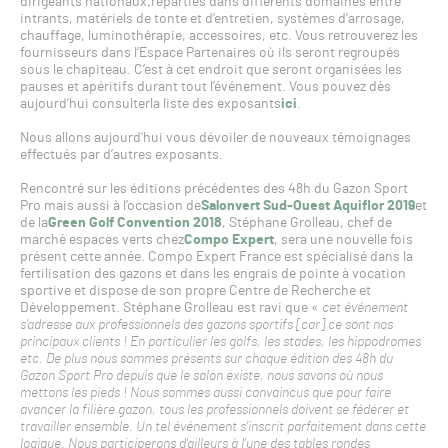
dirigeants nationaux,réparties dans différents domaines entre
intrants, matériels de tonte et d’entretien, systèmes d’arrosage,
chauffage, luminothérapie, accessoires, etc. Vous retrouverez les
fournisseurs dans l’Espace Partenaires où ils seront regroupés
sous le chapiteau. C’est à cet endroit que seront organisées les
pauses et apéritifs durant tout l’événement. Vous pouvez dès
aujourd’hui consulterla liste des exposants
ici
.
Nous allons aujourd’hui vous dévoiler de nouveaux témoignages
effectués par d’autres exposants.
Rencontré sur les éditions précédentes des 48h du Gazon Sport
Pro mais aussi à l’occasion de
Salonvert Sud-Ouest Aquiflor 2019
et
de la
Green Golf Convention 2018
, Stéphane Grolleau, chef de
marché espaces verts chez
Compo Expert
, sera une nouvelle fois
présent cette année. Compo Expert France est spécialisé dans la
fertilisation des gazons et dans les engrais de pointe à vocation
sportive et dispose de son propre Centre de Recherche et
Développement. Stéphane Grolleau est ravi que «
cet événement
s’adresse aux professionnels des gazons sportifs [car] ce sont nos
principaux clients ! En particulier les golfs, les stades, les hippodromes
etc. De plus nous sommes présents sur chaque édition des 48h du
Gazon Sport Pro depuis que le salon existe, nous savons où nous
mettons les pieds ! Nous sommes aussi convaincus que pour faire
avancer la filière gazon, tous les professionnels doivent se fédérer et
travailler ensemble. Un tel événement s’inscrit parfaitement dans cette
logique. Nous participerons d’ailleurs à l’une des tables rondes