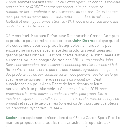
«
nous sommes présents aux 48h du Gazon Sport Pro car nous sommes
partenaires de l’AGREF et c’est une opportunité pour nous de
rencontrer les intendants et professionnels du secteur. Cet événement
nous permet de nouer des contacts notamment dans le milieu du
football et des hippodromes. [Sur les 48H] nous mettronsen avant des
outils d’aide à la décision
. »
Côté matériel, Matthieu Defontaine Responsable Grands Comptes
et produits pour terrains de sport chez
John Deere
souligne que si
elle est connue pour ses produits agricoles, la marque n’a pas
encore une image de spécialiste des produits spécifiques aux
gazons professionnels. C’est pour cette raison que John Deere est
au rendez-vous de chaque édition des 48H. »
Les produits John
Deere correspondent aux besoins de beaucoup de visiteurs des 48h du
Gazon Pro. En cumulant la gamme des produits agricoles et la gamme
des produits dédiés aux espaces verts, nous pouvons toucher un large
spectre de personnes intéressées par nos produits.
« . C’est
aussil’occasion pour John Deere de faire découvrir leurs
nouveautés à un public ciblé. «
Pour cette édition 2019, nous
présentons la toute nouvelle tondeuse triplex pourgreen. Cette
machine dispose de nouvelles fonctionnalités exclusives sur ce type de
produits et recueille déjà de très bons échos de la part des opérateurs
ou intendants l’ayant déjà utilisée.
« .
Saelen
sera également présent lors des 48h du Gazon Sport Pro. La
marque propose des produits qui s’attachent à répondre aux