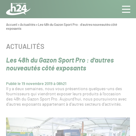
Panneau de gestion des cookies
Aller au contenu
Aller à la navigation
Toute
Navig
l’info
Vous
Accueil
>
Actualités
>
Les 48h du Gazon Sport Pro : d'autres nouveautés côté
êtes
exposants
du Gazon
ici :
Sport
Pro
CATÉGORIE :
ACTUALITÉS
Les 48h du Gazon Sport Pro : d'autres
nouveautés côté exposants
Publié le 19 novembre 2019 à 08h21
Il y a deux semaines, nous vous présentions quelques-uns des
fournisseurs qui viendront exposer leurs produits à l’occasion
des 48h du Gazon Sport Pro. Aujourd’hui, nous poursuivons avec
d’autres exposants appartenant à d’autres secteurs d’activités.