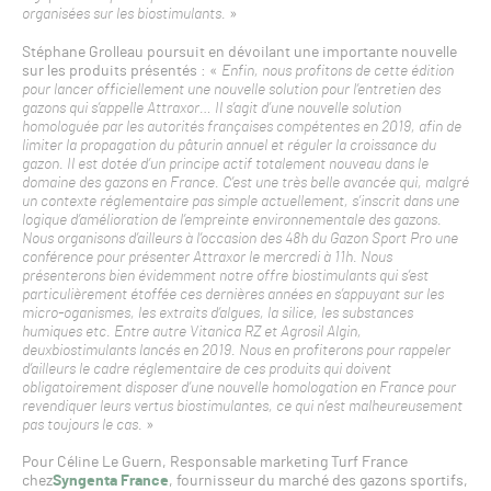
organisées sur les biostimulants.
»
Stéphane Grolleau poursuit en dévoilant une importante nouvelle
sur les produits présentés : «
Enfin, nous profitons de cette édition
pour lancer officiellement une nouvelle solution pour l’entretien des
gazons qui s’appelle Attraxor… Il s’agit d’une nouvelle solution
homologuée par les autorités françaises compétentes en 2019, afin de
limiter la propagation du pâturin annuel et réguler la croissance du
gazon. Il est dotée d’un principe actif totalement nouveau dans le
domaine des gazons en France. C’est une très belle avancée qui, malgré
un contexte réglementaire pas simple actuellement, s’inscrit dans une
logique d’amélioration de l’empreinte environnementale des gazons.
Nous organisons d’ailleurs à l’occasion des 48h du Gazon Sport Pro une
conférence pour présenter Attraxor le mercredi à 11h. Nous
présenterons bien évidemment notre offre biostimulants qui s’est
particulièrement étoffée ces dernières années en s’appuyant sur les
micro-oganismes, les extraits d’algues, la silice, les substances
humiques etc. Entre autre Vitanica RZ et Agrosil Algin,
deuxbiostimulants lancés en 2019. Nous en profiterons pour rappeler
d’ailleurs le cadre réglementaire de ces produits qui doivent
obligatoirement disposer d’une nouvelle homologation en France pour
revendiquer leurs vertus biostimulantes, ce qui n’est malheureusement
pas toujours le cas.
»
Pour Céline Le Guern, Responsable marketing Turf France
chez
Syngenta France
, fournisseur du marché des gazons sportifs,