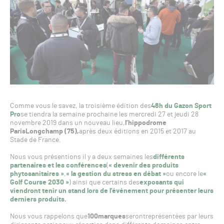
Comme vous le savez, la troisième édition des
48h du Gazon Sport
Pro
se tiendra la semaine prochaine les mercredi 27 et jeudi 28
novembre 2019 dans un nouveau lieu,
l’hippodrome
ParisLongchamp (75),
après deux éditions en 2015 et 2017 au
Stade de France.
Nous vous présentions il y a deux semaines les
différents
partenaires et les conférences
(
« devenir des produits
phytosanitaires »
,
« la gestion du stress en débat »
ou encore le
«
Golf Course 2030 »
) ainsi que certains des
exposants qui
viendront tenir un stand lors de l’événement pour présenter leurs
derniers produits.
Nous vous rappelons que
100
marques
seront
représentées par leurs