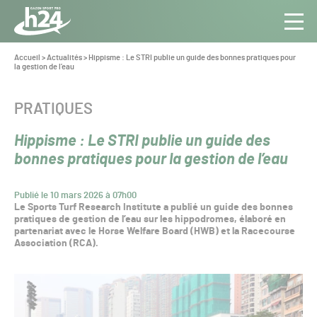
Panneau de gestion des cookies
Aller au contenu
Aller à la navigation
Toute
Navig
l’info
Vous
Accueil
>
Actualités
>
Hippisme : Le STRI publie un guide des bonnes pratiques pour
êtes
la gestion de l’eau
du Gazon
ici :
Sport
Pro
CATÉGORIE :
PRATIQUES
Hippisme : Le STRI publie un guide des
bonnes pratiques pour la gestion de l’eau
Publié le 10 mars 2026 à 07h00
Le Sports Turf Research Institute a publié un guide des bonnes
pratiques de gestion de l’eau sur les hippodromes, élaboré en
partenariat avec le Horse Welfare Board (HWB) et la Racecourse
Association (RCA).