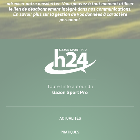
adresser notre newsletter. Vous pouvez à tout moment utiliser
le lien de désabonnement intégré dans nos communications.
En savoir plus sur la
gestion de vos données à caractère
personnel
.
Navigation
secondaire
Gazon
Toute l’info autour du
Sport
Gazon Sport Pro
Pro
H24
-
ACTUALITÉS
PRATIQUES