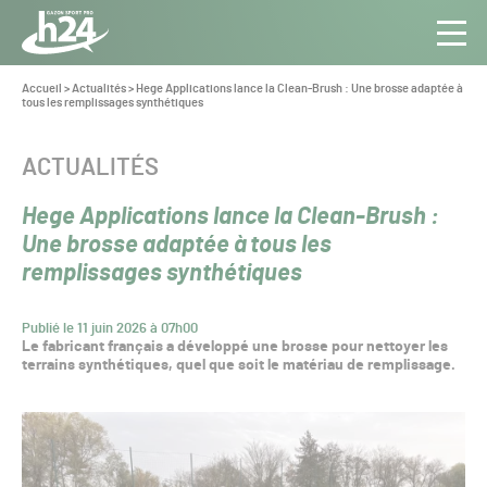
Panneau de gestion des cookies
Aller au contenu
Aller à la navigation
Toute
Navig
l’info
Vous
Accueil
>
Actualités
>
Hege Applications lance la Clean-Brush : Une brosse adaptée à
êtes
tous les remplissages synthétiques
du Gazon
ici :
Sport
Pro
CATÉGORIE :
ACTUALITÉS
Hege Applications lance la Clean-Brush :
Une brosse adaptée à tous les
remplissages synthétiques
Publié le 11 juin 2026 à 07h00
Le fabricant français a développé une brosse pour nettoyer les
terrains synthétiques, quel que soit le matériau de remplissage.