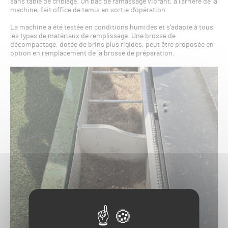
sans table de criblage. Un bac de ramassage vibrant, à l’arrière de la
machine, fait office de tamis en sortie d’opération.
La machine a été testée en conditions humides et s’adapte à tous
les types de matériaux de remplissage. Une brosse de
décompactage, dotée de brins plus rigides, peut être proposée en
option en remplacement de la brosse de préparation.