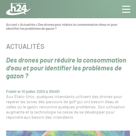
Panneau de gestion des cookies
Aller au contenu
Aller à la navigation
Toute
Navig
l’info
Vous
Accueil
>
Actualités
>
Des drones pour réduire la consommation d'eau et pour
êtes
identifier les problèmes de gazon ?
du Gazon
ici :
Sport
Pro
CATÉGORIE :
ACTUALITÉS
Des drones pour réduire la consommation
d'eau et pour identifier les problèmes de
gazon ?
Publié le 10 juillet 2020 à 05h00
Aux Etats-Unis, quelques intendants utilisent des drones pour
repérer les zones des parcours de golf qui ont besoin d’eau et
celles où le gazon rencontre quelques problèmes. Son utilisation
augmente et la technologie ne cesse de se développer pour
répondre aux besoin des intendants.