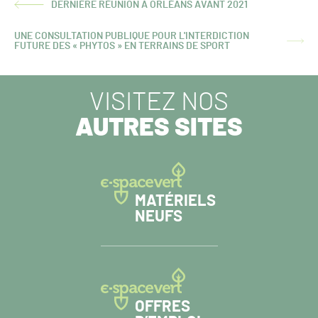
DERNIÈRE RÉUNION À ORLÉANS AVANT 2021
ARTICLE
PRÉCÉDENT :
UNE CONSULTATION PUBLIQUE POUR L'INTERDICTION
ARTICLE
FUTURE DES « PHYTOS » EN TERRAINS DE SPORT
SUIVANT :
VISITEZ NOS
AUTRES SITES
MATÉRIELS
NEUFS
OFFRES