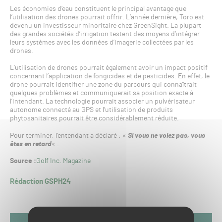
Les économies d’eau constituent le principal avantage que
l’utilisation des drones pourrait offrir. L’année dernière, Toro est
devenu un investisseur minoritaire chez GreenSight. La plupart
des grandes sociétés d’irrigation testent des moyens d’intégrer
leurs systèmes avec les données d’imagerie collectées par les
drones.
L’utilisation de drones pourrait également avoir un impact positif
concernant l’application de fongicides et de pesticides. En effet, le
drone pourrait identifier une zone du parcours qui connaîtrait
quelques problèmes et communiquerait sa position exacte à
l’intendant. La technologie pourrait associer un pulvérisateur
autonome connecté au GPS et l’utilisation de produits
phytosanitaires pourrait être considérablement réduite.
Pour terminer, l’entendant a déclaré : «
Si vous ne volez pas, vous
êtes en retard
« .
Source :
Golf Inc. Magazine
Rédaction GSPH24