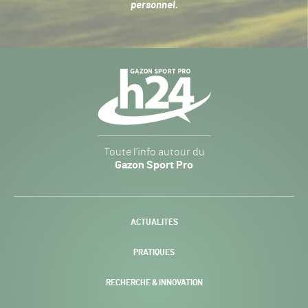
personnel
.
Navigation
secondaire
Gazon
Toute l’info autour du
Sport
Gazon Sport Pro
Pro
H24
-
ACTUALITÉS
PRATIQUES
RECHERCHE & INNOVATION