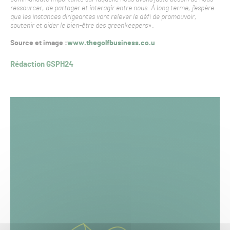
ressourcer, de partager et interagir entre nous. À long terme, j’espère
que les instances dirigeantes vont relever le défi de promouvoir,
soutenir et aider le bien-être des greenkeepers
».
Source et image :
www.thegolfbusiness.co.u
Rédaction GSPH24