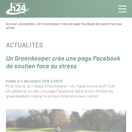
Panneau de gestion des cookies
Aller au contenu
Aller à la navigation
Toute
Navig
l’info
Vous
Accueil
>
Actualités
>
Un Greenkeeper crée une page Facebook de soutien face au
êtes
stress
du Gazon
ici :
Sport
Pro
CATÉGORIE :
ACTUALITÉS
Un Greenkeeper crée une page Facebook
de soutien face au stress
Publié le 6 décembre 2018 à 07h31
Mick Davie, le « Head Greenkeeper » du Hazel Grove Golf Club
(Angleterre) a créé une page Facebook dans le but d’aider les
greenkeepers à gérer le stress inhérent à leur métier.