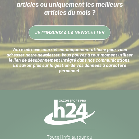
articles
ou uniquement les meilleurs
articles du mois ?
JE M’INSCRIS À LA NEWSLETTER
Votre adresse courriel est uniquement utilisée pour vous
adresser notre newsletter. Vous pouvez à tout moment utiliser
le lien de désabonnement intégré dans nos communications.
En savoir plus sur la
gestion de vos données à caractère
personnel
.
Navigation
secondaire
Gazon
Toute l’info autour du