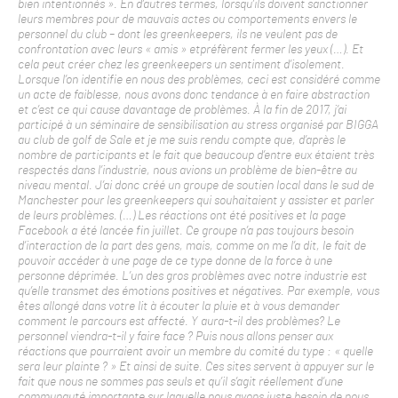
bien intentionnés ». En d’autres termes, lorsqu’ils doivent sanctionner
leurs membres pour de mauvais actes ou comportements envers le
personnel du club – dont les greenkeepers, ils ne veulent pas de
confrontation avec leurs « amis » etpréfèrent fermer les yeux (…). Et
cela peut créer chez les greenkeepers un sentiment d’isolement.
Lorsque l’on identifie en nous des problèmes, ceci est considéré comme
un acte de faiblesse, nous avons donc tendance à en faire abstraction
et c’est ce qui cause davantage de problèmes. À la fin de 2017, j’ai
participé à un séminaire de sensibilisation au stress organisé par BIGGA
au club de golf de Sale et je me suis rendu compte que, d’après le
nombre de participants et le fait que beaucoup d’entre eux étaient très
respectés dans l’industrie, nous avions un problème de bien-être au
niveau mental. J’ai donc créé un groupe de soutien local dans le sud de
Manchester pour les greenkeepers qui souhaitaient y assister et parler
de leurs problèmes. (…) Les réactions ont été positives et la page
Facebook a été lancée fin juillet. Ce groupe n’a pas toujours besoin
d’interaction de la part des gens, mais, comme on me l’a dit, le fait de
pouvoir accéder à une page de ce type donne de la force à une
personne déprimée. L’un des gros problèmes avec notre industrie est
qu’elle transmet des émotions positives et négatives. Par exemple, vous
êtes allongé dans votre lit à écouter la pluie et à vous demander
comment le parcours est affecté. Y aura-t-il des problèmes? Le
personnel viendra-t-il y faire face ? Puis nous allons penser aux
réactions que pourraient avoir un membre du comité du type : « quelle
sera leur plainte ? » Et ainsi de suite. Ces sites servent à appuyer sur le
fait que nous ne sommes pas seuls et qu’il s’agit réellement d’une
communauté importante sur laquelle nous avons juste besoin de nous