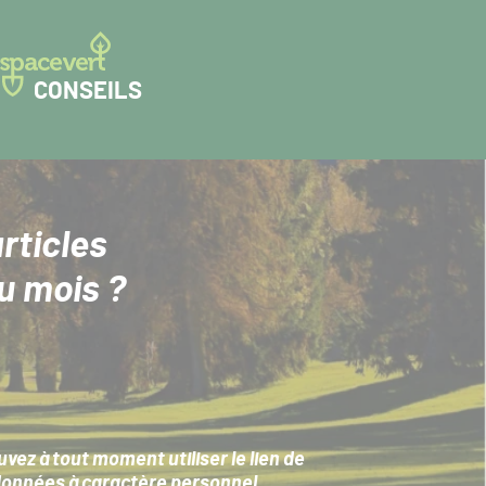
CONSEILS
rticles
u mois ?
ez à tout moment utiliser le lien de
données à caractère personnel
.