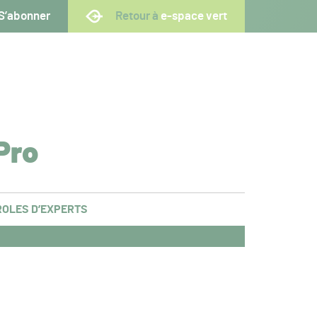
S’abonner
Retour à
e-space vert
Pro
OLES D’EXPERTS