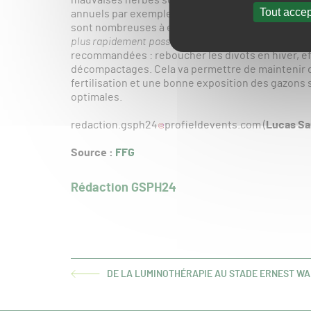
Tout accep
annuels par exemple),dicotylédones (pâquerette
sont nombreuses à envahir vos parcours de golf. 
plus rapidement possible les trous existants dans le
recommandées : reboucher les divots en hiver, e
décompactages. Cela va permettre de maintenir 
fertilisation et une bonne exposition des gazons
optimales.
redaction.gsph24
profieldevents.com (
Lucas Sa
Source :
FFG
Rédaction GSPH24
DE LA LUMINOTHÉRAPIE AU STADE ERNEST W
ARTICLE
PRÉCÉDENT :