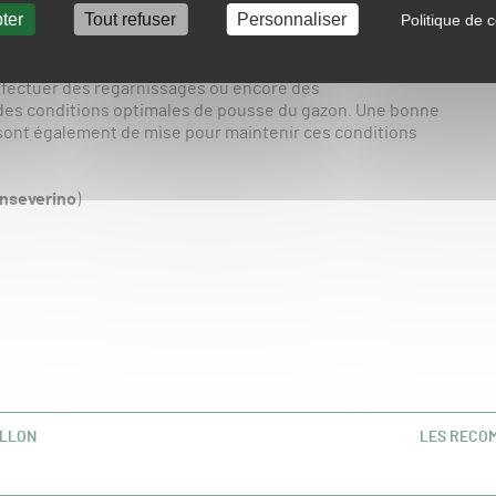
ter
Tout refuser
Personnaliser
Politique de c
s ou encore plantains)ou mousses, les mauvaises herbes
Pour les limiter, Remy Dorbeau conseille de «
reboucher le
 gazon
« . Pour cela, quelques opérations mécaniques sont
ffectuer des regarnissages ou encore des
des conditions optimales de pousse du gazon. Une bonne
 sont également de mise pour maintenir ces conditions
nseverino
)
ALLON
LES RECO
ARTICLE
SUIVANT :