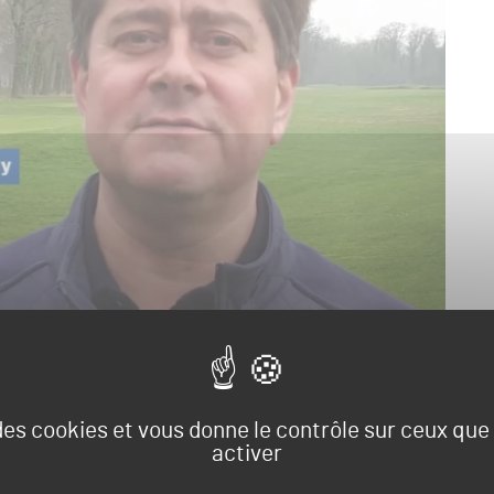
 des cookies et vous donne le contrôle sur ceux qu
 » dit « mauvaises herbes ». Rémy Dorbeau, l’intendant
 «
un réservoir de graines issues de plantes locales qui
activer
ns les espaces laissés libres
« . Annuelles ou vivaces, les
richesse et à l’humidité du sol. Entre graminées (pâturins