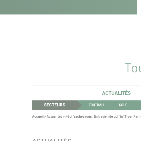
Navigation
Panneau de gestion des cookies
Aller au contenu
Aller à la navigation
principale
Tou
ACTUALITÉS
SECTEURS
FOOTBALL
GOLF
Vous
Accueil
>
Actualités
>
#Golfezchezvous : Entretien de golf (n°3) par Rem
êtes
ici :