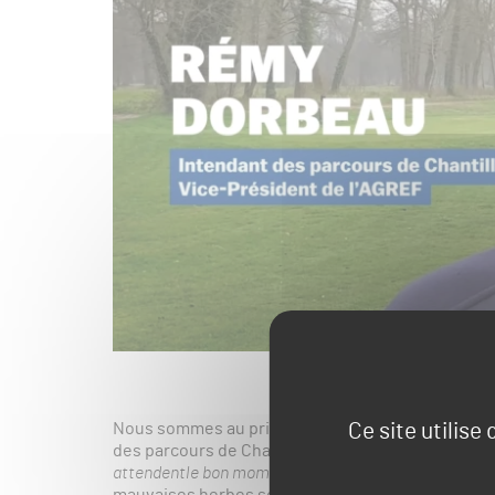
Ce site utilise
Nous sommes au printemps et, qui dit « printemps
des parcours de Chantilly, explique que le sol est
attendentle bon momentpour germer et s’installer da
mauvaises herbes sont sensibles à l’acidité, à la 