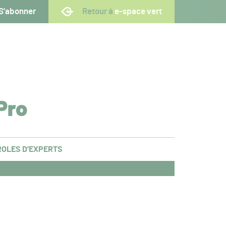
S’abonner
Retour à
e-space vert
Pro
OLES D’EXPERTS