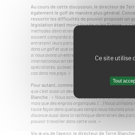
Au cours de cette discussion, le directeur de Te
également le golf de manière plus général. Concer
ressortir les difficultés de pouvoir proposer un g
législation étant moins lourde qu’en France :
« L’
méthodes d’entretien de nos parcours de golf. (…) No
souvent comparés à d’autres golfs dans d’autres pays 
entretenir leurs parcours. Ici, vous voyez quelques m
dans un golf et que vous ne voyez pas aux Etats-Uni
si nous avons un entretien formidable, nous ne pouvo
Ce site utilise
internationaux en termes de qualité optimale des pa
spécialistes, qu’avec l’évolution de la législation la 
cas dans nos pays. »
Tout accep
Pour autant, comme le rappelle Jean Marie Casell
que c’est aussi un devoir par rapport à l’environneme
Blanche :
« Nous sommes passés à un entretien total
mais que des engrais organiques. (…) Nous utilisons 
toute façon dans quelques temps nous n’aurons plus l
d’avance aussi dans la technique d’entretien des par
pouvoir travailler dans cette voie. »
Vis-à-vis de l’avenir, le directeur de Terre Blanch