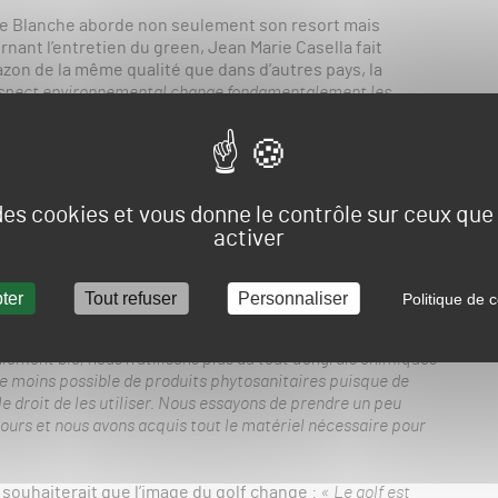
rre Blanche aborde non seulement son resort mais
nant l’entretien du green, Jean Marie Casella fait
azon de la même qualité que dans d’autres pays, la
aspect environnemental change fondamentalement les
tre clientèle est à majorité internationale (…) nous sommes
qui, eux, utilisent sans aucune restriction des produits pour
auvaises herbes, du pâturin, tout ce qu’on peut retrouver
s par exemple parce que c’est traité chimiquement. (…) Même
ns pas lutter à armes égales avec d’autres resorts
 des cookies et vous donne le contrôle sur ceux qu
rcours (…) Je pense, pour en avoir discuté avec beaucoup de
activer
qualité des parcours de golf va baisser, obligatoirement, en tout
ter
Tout refuser
Personnaliser
Politique de c
a :
« Ce ne sont pas seulement des contraintes, nous estimons
nt. »
Le côté environnemental est essentiel pour Terre
ement bio, nous n’utilisons plus du tout d’engrais chimiques
le moins possible de produits phytosanitaires puisque de
e droit de les utiliser. Nous essayons de prendre un peu
cours et nous avons acquis tout le matériel nécessaire pour
e souhaiterait que l’image du golf change :
« Le golf est