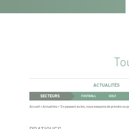
Navigation
Panneau de gestion des cookies
Aller au contenu
Aller à la navigation
principale
Tou
ACTUALITÉS
SECTEURS
FOOTBALL
GOLF
Vous
Accueil
>
Actualités
>
"En passant au bio, nous essayons de prendre un p
êtes
ici :