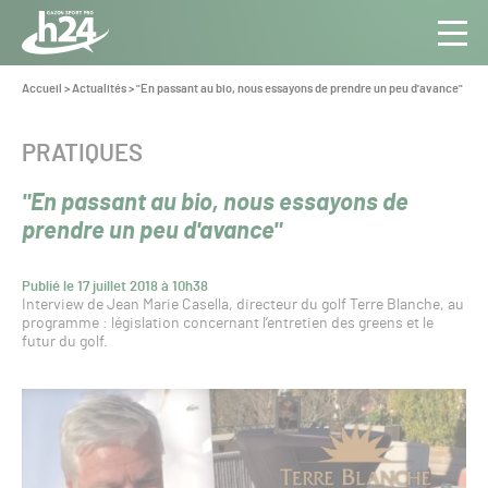
Panneau de gestion des cookies
Aller au contenu
Aller à la navigation
Toute
Navig
l’info
Vous
Accueil
>
Actualités
>
"En passant au bio, nous essayons de prendre un peu d'avance"
êtes
du Gazon
ici :
Sport
CATÉGORIE :
PRATIQUES
Pro
"En passant au bio, nous essayons de
prendre un peu d'avance"
Publié le 17 juillet 2018 à 10h38
Interview de Jean Marie Casella, directeur du golf Terre Blanche, au
programme : législation concernant l’entretien des greens et le
futur du golf.