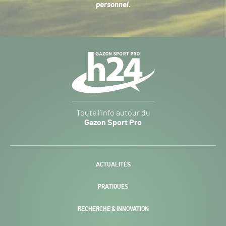
personnel
.
Navigation
secondaire
Gazon
Toute l’info autour du
Sport
Gazon Sport Pro
Pro
H24
-
ACTUALITÉS
PRATIQUES
RECHERCHE & INNOVATION