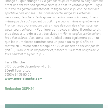
l’image du golf change :
« Le golf est toujours montré du doigt comme
étant une activité non sportive alors que c’est un véritable sport. Il n’y a
qu’à voir les golfeurs maintenant, la façon dont ils jouent, ce sont des
sportifs à part entière. Il faut casser cette image-là. Certaines
personnes, des chefs d’entreprise ou des hommes politiques, n’osent
même pas dire qu’ils jouent au golf. Il y a quand même un problème en
France, nous avons encore cette image de sport de riches, sport de
vieux, sport pollueur. »
Pour luter contre ces clichés, il souhaiterait
plus d’ouverture de la part des clubs :
« Même les plus privés doivent
faire des efforts, c’est important. »
L’idéal serait également pour lui
que les journalistes s’intéressent un peu plus au golf, afin de
mettre en lumière cette discipline :
« Les médias ne parlent pas de
golf (…) ils doivent se l’approprier et j’espère qu’ils seront obligés de le
faire pendant la Ryder Cup. »
Terre Blanche
3100route de Bagnols-en-Forêt
83440 Tourrettes
33(0)4 94 39 90 00
www.terre-blanche.com
Rédaction GSPH24