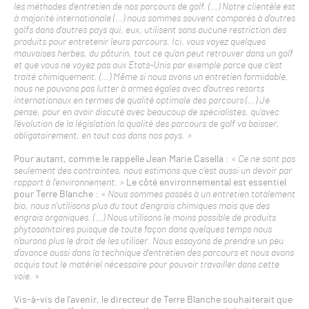
les méthodes d’entretien de nos parcours de golf. (…) Notre clientèle est
à majorité internationale (…) nous sommes souvent comparés à d’autres
golfs dans d’autres pays qui, eux, utilisent sans aucune restriction des
produits pour entretenir leurs parcours. Ici, vous voyez quelques
mauvaises herbes, du pâturin, tout ce qu’on peut retrouver dans un golf
et que vous ne voyez pas aux Etats-Unis par exemple parce que c’est
traité chimiquement. (…) Même si nous avons un entretien formidable,
nous ne pouvons pas lutter à armes égales avec d’autres resorts
internationaux en termes de qualité optimale des parcours (…) Je
pense, pour en avoir discuté avec beaucoup de spécialistes, qu’avec
l’évolution de la législation la qualité des parcours de golf va baisser,
obligatoirement, en tout cas dans nos pays. »
Pour autant, comme le rappelle Jean Marie Casella :
« Ce ne sont pas
seulement des contraintes, nous estimons que c’est aussi un devoir par
rapport à l’environnement. »
Le côté environnemental est essentiel
pour Terre Blanche :
« Nous sommes passés à un entretien totalement
bio, nous n’utilisons plus du tout d’engrais chimiques mais que des
engrais organiques. (…) Nous utilisons le moins possible de produits
phytosanitaires puisque de toute façon dans quelques temps nous
n’aurons plus le droit de les utiliser. Nous essayons de prendre un peu
d’avance aussi dans la technique d’entretien des parcours et nous avons
acquis tout le matériel nécessaire pour pouvoir travailler dans cette
voie. »
Vis-à-vis de l’avenir, le directeur de Terre Blanche souhaiterait que