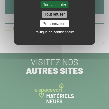
Tout accepter
Tout refuser
Personnaliser
[REPLAY 48H GAZON SPORT PRO 2025] PEUT-ON
Politique de confidentialité
ARTICLE
CONCILIER EXIGENCE, QUALITÉ ET ZÉRO PHYTO ?
PRÉCÉDENT :
BEST-OF 2025 : TOP 5 RUGBY
ARTICLE
SUIVANT :
VISITEZ NOS
AUTRES SITES
MATÉRIELS
NEUFS