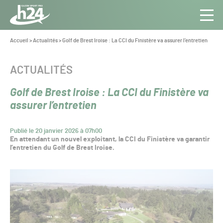
Panneau de gestion des cookies
Aller au contenu
Aller à la navigation
Toute
Navig
l’info
Vous
Accueil
>
Actualités
>
Golf de Brest Iroise : La CCI du Finistère va assurer l’entretien
êtes
du Gazon
ici :
Sport
CATÉGORIE :
ACTUALITÉS
Pro
Golf de Brest Iroise : La CCI du Finistère va
assurer l’entretien
Publié le 20 janvier 2026 à 07h00
En attendant un nouvel exploitant, la CCI du Finistère va garantir
l’entretien du Golf de Brest Iroise.