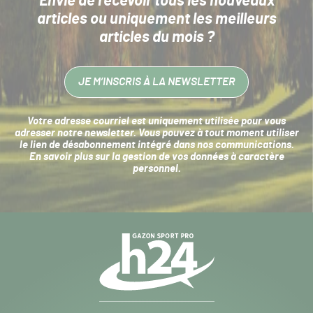
Envie de recevoir tous les nouveaux
articles
ou uniquement les meilleurs
articles du mois ?
JE M’INSCRIS À LA NEWSLETTER
Votre adresse courriel est uniquement utilisée pour vous
adresser notre newsletter. Vous pouvez à tout moment utiliser
le lien de désabonnement intégré dans nos communications.
En savoir plus sur la
gestion de vos données à caractère
personnel
.
Navigation
secondaire
Gazon