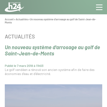
Panneau de gestion des cookies
Aller au contenu
Aller à la navigation
Toute
Navig
l’info
Vous
Accueil
>
Actualités
>
Un nouveau système d'arrosage au golf de Saint-Jean-de-
êtes
Monts
du Gazon
ici :
Sport
Pro
CATÉGORIE :
ACTUALITÉS
Un nouveau système d'arrosage au golf de
Saint-Jean-de-Monts
Publié le 7 mars 2018 à 11h03
Le golf vendéen a rénové son ancien système afin de faire des
économies d’eau et d’électricité.