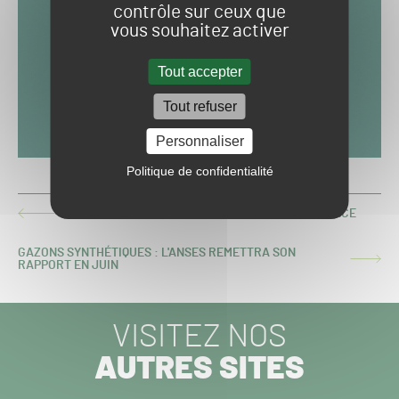
contrôle sur ceux que
vous souhaitez activer
Tout accepter
Tout refuser
Personnaliser
Politique de confidentialité
UN NOUVEAU BIOSTIMULANT INTRODUIT EN FRANCE
ARTICLE
PRÉCÉDENT :
GAZONS SYNTHÉTIQUES : L'ANSES REMETTRA SON
ARTICLE
RAPPORT EN JUIN
SUIVANT :
VISITEZ NOS
AUTRES SITES