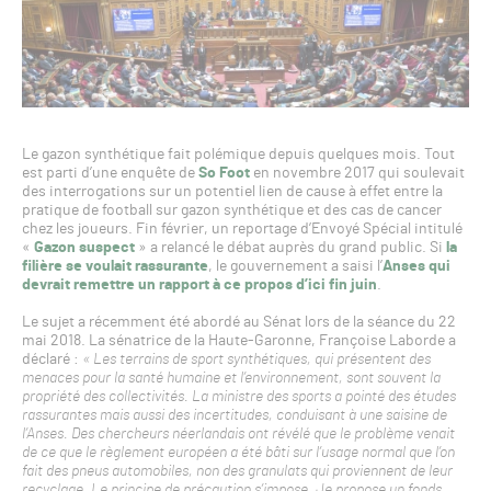
Le gazon synthétique fait polémique depuis quelques mois. Tout
est parti d’une enquête de
So Foot
en novembre 2017 qui soulevait
des interrogations sur un potentiel lien de cause à effet entre la
pratique de football sur gazon synthétique et des cas de cancer
chez les joueurs. Fin février, un reportage d’Envoyé Spécial intitulé
«
Gazon suspect
» a relancé le débat auprès du grand public. Si
la
filière se voulait rassurante
, le gouvernement a saisi l’
Anses qui
devrait remettre un rapport à ce propos d’ici fin juin
.
Le sujet a récemment été abordé au Sénat lors de la séance du 22
mai 2018. La sénatrice de la Haute-Garonne, Françoise Laborde a
déclaré :
« Les terrains de sport synthétiques, qui présentent des
menaces pour la santé humaine et l’environnement, sont souvent la
propriété des collectivités. La ministre des sports a pointé des études
rassurantes mais aussi des incertitudes, conduisant à une saisine de
l’Anses. Des chercheurs néerlandais ont révélé que le problème venait
de ce que le règlement européen a été bâti sur l’usage normal que l’on
fait des pneus automobiles, non des granulats qui proviennent de leur
recyclage. Le principe de précaution s’impose. Je propose un fonds