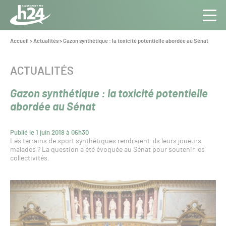
Panneau de gestion des cookies
Aller au contenu
Aller à la navigation
Toute
Navig
l’info
Vous
Accueil
>
Actualités
>
Gazon synthétique : la toxicité potentielle abordée au Sénat
êtes
du Gazon
ici :
Sport
CATÉGORIE :
ACTUALITÉS
Pro
Gazon synthétique : la toxicité potentielle
abordée au Sénat
Publié le 1 juin 2018 à 06h30
Les terrains de sport synthétiques rendraient-ils leurs joueurs
malades ? La question a été évoquée au Sénat pour soutenir les
collectivités.