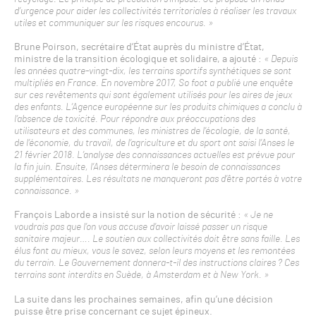
d’urgence pour aider les collectivités territoriales à réaliser les travaux
utiles et communiquer sur les risques encourus. »
Brune Poirson, secrétaire d’État auprès du ministre d’État,
ministre de la transition écologique et solidaire, a ajouté :
« Depuis
les années quatre-vingt-dix, les terrains sportifs synthétiques se sont
multipliés en France. En novembre 2017, So foot a publié une enquête
sur ces revêtements qui sont également utilisés pour les aires de jeux
des enfants. L’Agence européenne sur les produits chimiques a conclu à
l’absence de toxicité. Pour répondre aux préoccupations des
utilisateurs et des communes, les ministres de l’écologie, de la santé,
de l’économie, du travail, de l’agriculture et du sport ont saisi l’Anses le
21 février 2018. L’analyse des connaissances actuelles est prévue pour
la fin juin. Ensuite, l’Anses déterminera le besoin de connaissances
supplémentaires. Les résultats ne manqueront pas d’être portés à votre
connaissance. »
François Laborde a insisté sur la notion de sécurité :
« Je ne
voudrais pas que l’on vous accuse d’avoir laissé passer un risque
sanitaire majeur…. Le soutien aux collectivités doit être sans faille. Les
élus font au mieux, vous le savez, selon leurs moyens et les remontées
du terrain. Le Gouvernement donnera-t-il des instructions claires ? Ces
terrains sont interdits en Suède, à Amsterdam et à New York. »
La suite dans les prochaines semaines, afin qu’une décision
puisse être prise concernant ce sujet épineux.