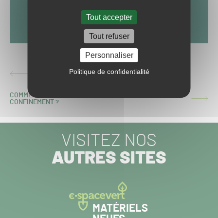
Tout accepter
Tout refuser
Personnaliser
Politique de confidentialité
CHANTILLY EN ATTENDANT LA REPRISE
ARTICLE
PRÉCÉDENT :
COMMENT LES DIRECTEURS DE GOLF VIVENT-ILS LE
ARTICLE
CONFINEMENT ?
SUIVANT :
VISITEZ NOS
AUTRES SITES
MATÉRIELS