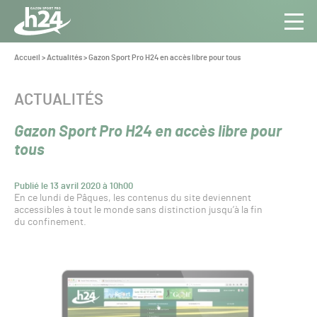
Panneau de gestion des cookies
Aller au contenu
Aller à la navigation
Toute
Navig
l’info
Vous
Accueil
>
Actualités
>
Gazon Sport Pro H24 en accès libre pour tous
êtes
du Gazon
ici :
Sport
CATÉGORIE :
ACTUALITÉS
Pro
Gazon Sport Pro H24 en accès libre pour
tous
Publié le 13 avril 2020 à 10h00
En ce lundi de Pâques, les contenus du site deviennent
accessibles à tout le monde sans distinction jusqu’à la fin
du confinement.