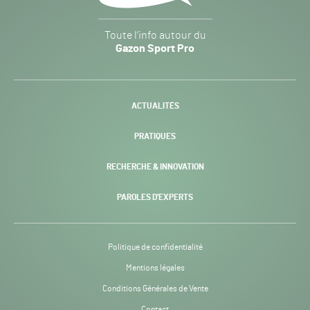
Gazon
Toute l’info autour du
Sport
Gazon Sport Pro
Pro
H24
-
ACTUALITÉS
PRATIQUES
RECHERCHE & INNOVATION
PAROLES D’EXPERTS
Politique de confidentialité
Mentions légales
Conditions Générales de Vente
Contact