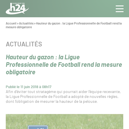
Panneau de gestion des cookies
Aller au contenu
Aller à la navigation
Toute
Navig
l’info
Vous
Accueil
>
Actualités
>
Hauteur du gazon : la Ligue Professionnelle de Football rend la
êtes
mesure obligatoire
du Gazon
ici :
Sport
Pro
CATÉGORIE :
ACTUALITÉS
Hauteur du gazon : la Ligue
Professionnelle de Football rend la mesure
obligatoire
Publié le 11 juin 2018 à 08h17
Afin d’éviter tout stratagème qui pourrait aider l’équipe recevante,
la Ligue Professionnelle de Football a adopté de nouvelles règles,
dont l’obligation de mesurer la hauteur de la pelouse.