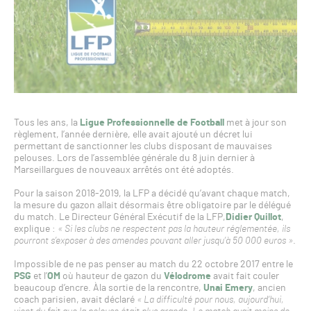
Tous les ans, la
Ligue Professionnelle de Football
met à jour son
règlement, l’année dernière, elle avait ajouté un décret lui
permettant de sanctionner les clubs disposant de mauvaises
pelouses. Lors de l’assemblée générale du 8 juin dernier à
Marseillargues de nouveaux arrêtés ont été adoptés.
Pour la saison 2018-2019, la LFP a décidé qu’avant chaque match,
la mesure du gazon allait désormais être obligatoire par le délégué
du match. Le Directeur Général Exécutif de la LFP,
Didier Quillot
,
explique :
« Si les clubs ne respectent pas la hauteur réglementée, ils
pourront s’exposer à des amendes pouvant aller jusqu’à 50 000 euros »
.
Impossible de ne pas penser au match du 22 octobre 2017 entre le
PSG
et l’
OM
où hauteur de gazon du
Vélodrome
avait fait couler
beaucoup d’encre. Àla sortie de la rencontre,
Unai Emery
, ancien
coach parisien, avait déclaré
« La difficulté pour nous, aujourd’hui,