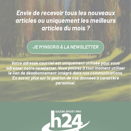
Envie de recevoir tous les nouveaux
articles
ou uniquement les meilleurs
articles du mois ?
JE M’INSCRIS À LA NEWSLETTER
Votre adresse courriel est uniquement utilisée pour vous
adresser notre newsletter. Vous pouvez à tout moment utiliser
le lien de désabonnement intégré dans nos communications.
En savoir plus sur la
gestion de vos données à caractère
personnel
.
Navigation
secondaire