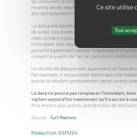
qui mesurent la température de la surface, son hu
Ce site utilise
récents de ces machines est aujourd’hui « connec
afin de facilement transmettre les informations qu
La data a été bénéfique pour l’amélioration de la
Tout accep
de soleil. Les zones d’ombres nécessitant de la 
mais certains espaces ont besoin de plus d’éclai
l’intendant. Des équipements permettent non seul
peuvent également calculer exactement le nombre
compte la qualité de l’air, les prévisions météoro
La récolte de data permet également de faire des
Par exemple, il est possible d’anticiper une mala
qu’elle se déclare généralement après un été cha
La data ne pourra pas remplacer l’intendant, bien 
vigilant aujourd’hui maintenant qu’il a accès à ce
être encore plus précis, prendre plus de décisions
Source :
Turf Matters
Rédaction GSPH24