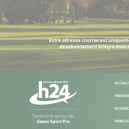
Votre adresse courriel est uniqueme
désabonnement intégré dans no
Navigation
ACTUALI
secondaire
PRATIQU
RECHERC
Gazon
Toute l’info autour du
Sport
Gazon Sport Pro
PAROLES
Pro