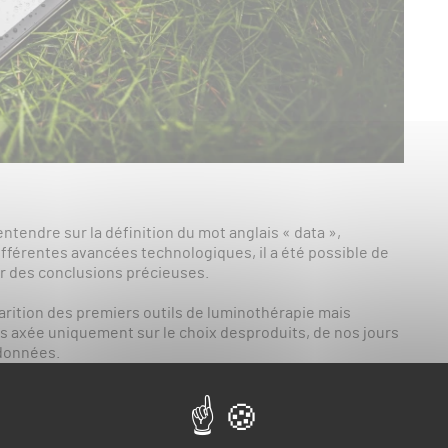
entendre sur la définition du mot anglais « data »,
ifférentes avancées technologiques, il a été possible de
rer des conclusions précieuses.
pparition des premiers outils de luminothérapie mais
s axée uniquement sur le choix desproduits, de nos jours
 données.
ptimale, l’intendant se voit obligé de faire des
n des résultats.
Pour cela, de nombreux outils existent,
parer en fonction du temps, ainsi que les diverses sondes,