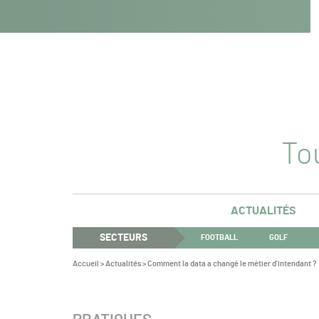
Navigation
Panneau de gestion des cookies
Aller au contenu
Aller à la navigation
principale
Tou
ACTUALITÉS
SECTEURS
FOOTBALL
GOLF
Vous
Accueil
>
Actualités
>
Comment la data a changé le métier d’intendant ?
êtes
ici :