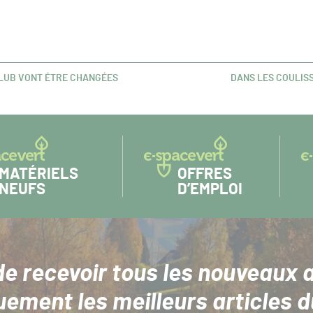
CLUB VONT ÊTRE CHANGÉES
DANS LES COULISS
ARTICLE
SUIVANT :
MATÉRIELS
OFFRES
NEUFS
D’EMPLOI
de recevoir tous les nouveaux a
uement les meilleurs articles d