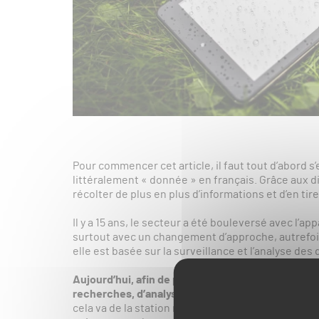
Pour commencer cet article, il faut tout d’abord s’
littéralement « donnée » en français. Grâce aux d
récolter de plus en plus d’informations et d’en ti
Il y a 15 ans, le secteur a été bouleversé avec l’a
surtout avec un changement d’approche, autrefoi
elle est basée sur la surveillance et l’analyse des
Aujourd’hui, afin de proposer une surface de jeu o
recherches, d’analyser et de s’adapter en fonctio
cela va de la station météo, qui permet de se pré