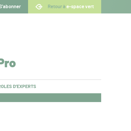
S’abonner
Retour à
e-space vert
Pro
OLES D’EXPERTS