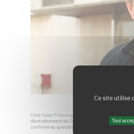
Ce site utilise
C’est
Ouest France
qui a divulgué l’information : 
Tout accep
d’entraînement de Deauville-LaTouques devrait qu
confirmé au quotidien qu’il s’envolerait vers d’a