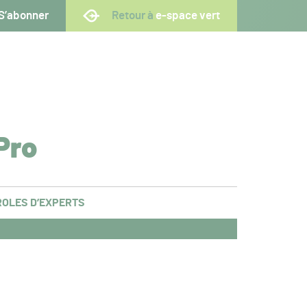
S’abonner
Retour à
e-space vert
Pro
OLES D’EXPERTS