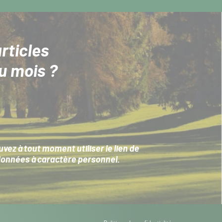
rticles
u mois ?
ez à tout moment utiliser le lien de
données à caractère personnel
.