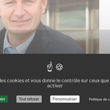
 des cookies et vous donne le contrôle sur ceux qu
activer
Franck Le Mestre, directeur de l’hippodrome et du centre
ter
Tout refuser
Personnaliser
Politique de c
itter ses fonctions en novembre. Ce dernier aurait
utres horizons, quittant du même coup France Galop.