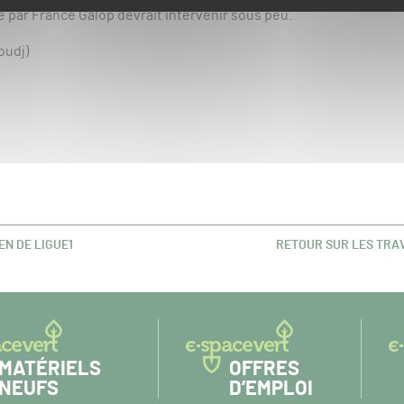
 par France Galop devrait intervenir sous peu.
oudj)
N DE LIGUE1
RETOUR SUR LES TRA
ARTICLE
SUIVANT :
MATÉRIELS
OFFRES
NEUFS
D’EMPLOI