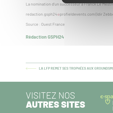
La nomination d’un successeur à Franck Le Mestre
redaction.gsph24
profieldevents.com (Idir Zebb
Source : Ouest France
Rédaction GSPH24
LA LFP REMET SES TROPHÉES AUX GROUNDSME
ARTICLE
PRÉCÉDENT :
VISITEZ NOS
AUTRES SITES