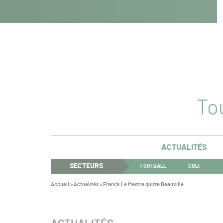
Navigation
Panneau de gestion des cookies
Aller au contenu
Aller à la navigation
principale
Tou
ACTUALITÉS
SECTEURS
FOOTBALL
GOLF
Vous
Accueil
>
Actualités
>
Franck Le Mestre quitte Deauville
êtes
ici :