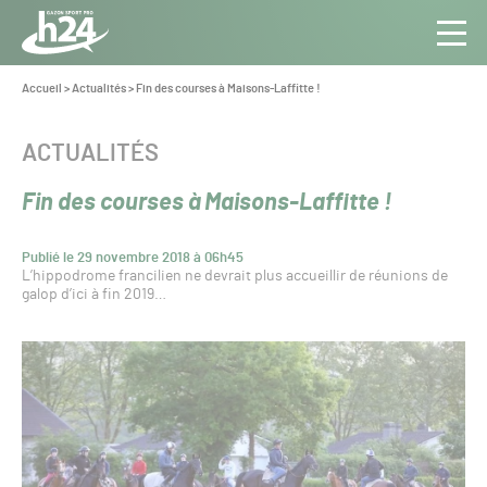
Panneau de gestion des cookies
Aller au contenu
Aller à la navigation
Toute
Navig
l’info
Vous
Accueil
>
Actualités
>
Fin des courses à Maisons-Laffitte !
êtes
du Gazon
ici :
Sport
CATÉGORIE :
ACTUALITÉS
Pro
Fin des courses à Maisons-Laffitte !
Publié le 29 novembre 2018 à 06h45
L’hippodrome francilien ne devrait plus accueillir de réunions de
galop d’ici à fin 2019…