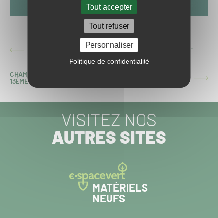
Tout accepter
Tout refuser
Personnaliser
CHAMPIONNAT DE FRANCE DES PELOUSES 2018-2019 :
ARTICLE
14ÈME JOURNÉE DE LIGUE 2
PRÉCÉDENT :
Politique de confidentialité
CHAMPIONNAT DE FRANCE DES PELOUSES 2018-2019 :
ARTICLE
13ÈME JOURNÉE DE LIGUE 1
SUIVANT :
VISITEZ NOS
AUTRES SITES
MATÉRIELS
NEUFS