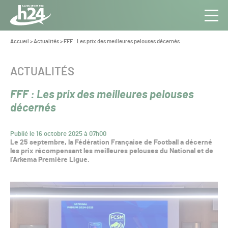
Panneau de gestion des cookies
Aller au contenu
Aller à la navigation
Toute
Navig
l’info
Vous
Accueil
>
Actualités
>
FFF : Les prix des meilleures pelouses décernés
êtes
du Gazon
ici :
Sport
CATÉGORIE :
ACTUALITÉS
Pro
FFF : Les prix des meilleures pelouses
décernés
Publié le 16 octobre 2025 à 07h00
Le 25 septembre, la Fédération Française de Football a décerné
les prix récompensant les meilleures pelouses du National et de
l’Arkema Première Ligue.