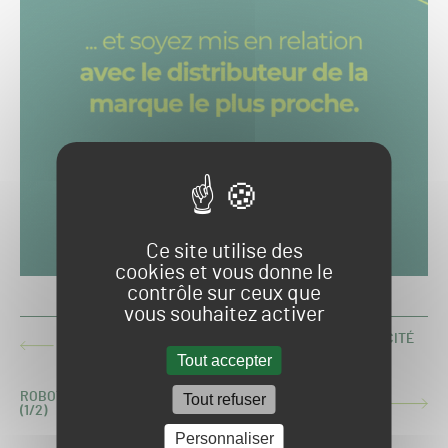
Ce site utilise des
cookies et vous donne le
contrôle sur ceux que
vous souhaitez activer
CEORA™ : LE ROBOT DE TONTE TRÈS GRANDE CAPACITÉ
ARTICLE
D’HUSQVARNA
Tout accepter
PRÉCÉDENT :
ROBOTS DE TONTE : IMPACTS SUR LA QUALITÉ DU GAZON
Tout refuser
ARTICLE
(1/2)
SUIVANT :
Personnaliser