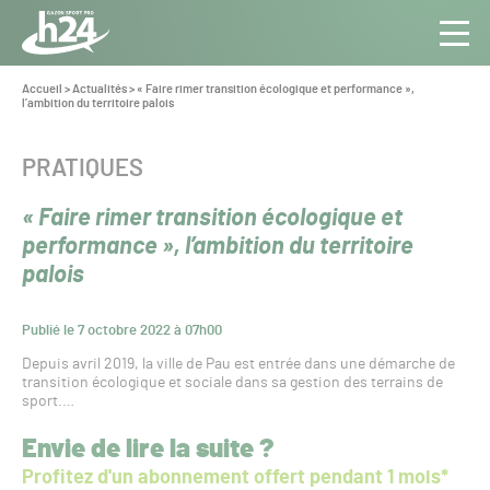
Panneau de gestion des cookies
Aller au contenu
Aller à la navigation
Toute
Navig
l’info
Vous
Accueil
>
Actualités
>
« Faire rimer transition écologique et performance »,
êtes
l’ambition du territoire palois
du Gazon
ici :
Sport
Pro
CATÉGORIE :
PRATIQUES
« Faire rimer transition écologique et
performance », l’ambition du territoire
palois
Publié le 7 octobre 2022 à 07h00
Depuis avril 2019, la ville de Pau est entrée dans une démarche de
transition écologique et sociale dans sa gestion des terrains de
sport.…
Envie de lire la suite ?
Profitez d'un abonnement offert pendant 1 mois*