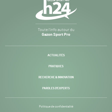
Navigation
secondaire
Gazon
Toute l’info autour du
Sport
Gazon Sport Pro
Pro
H24
-
ACTUALITÉS
PRATIQUES
RECHERCHE & INNOVATION
PAROLES D’EXPERTS
Politique de confidentialité