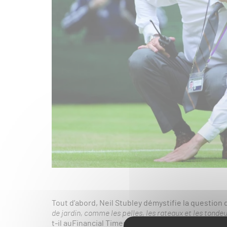
Tout d’abord, Neil Stubley démystifie la question 
de jardin, comme les pelles, les rateaux et les tonde
t-il auFinancial Times, repris par le Huffington Pos