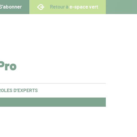
S’abonner
Retour à
e-space vert
Pro
OLES D’EXPERTS