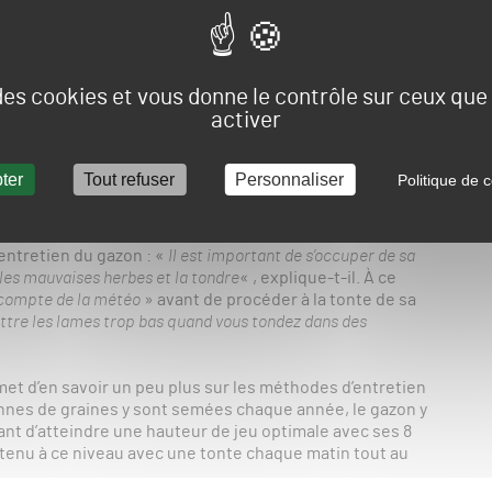
ration du sol avant le semis: «
Creusez le sol, enlevez les
uite, lorsque le temps est sec, veillez à aplanir le sol pour le
rdinier suggère d’utiliser environ 35g de graines par
 des cookies et vous donne le contrôle sur ceux qu
activer
t qu’il faut attendre une hauteur de 25 millimètres au
 en faisant attention à ne pas « réduire la hauteur de
ter
Tout refuser
Personnaliser
Politique de c
es pousses délicates. » Pour l’arrosage, Neil Stubey rappelle
nuit pour éviter le gaspillage par évaporation.
entretien du gazon : «
Il est important de s’occuper de sa
les mauvaises herbes et la tondre
« , explique-t-il. À ce
 compte de la météo
» avant de procéder à la tonte de sa
ettre les lames trop bas quand vous tondez dans des
et d’en savoir un peu plus sur les méthodes d’entretien
nnes de graines y sont semées chaque année, le gazon y
ant d’atteindre une hauteur de jeu optimale avec ses 8
ntenu à ce niveau avec une tonte chaque matin tout au