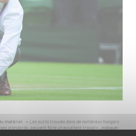
du matériel : «
Les outils trouvés dans de nombreux hangars
uses standards, peuvent faire un excellent travail
« , indique-
t.