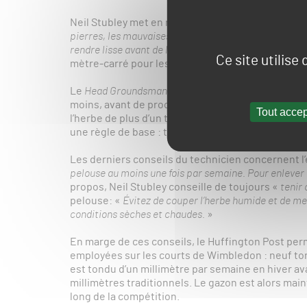
Neil Stubley met en revanche l’accent sur la prépa
pierres, les mauvaises herbes et tout autre débris. Ens
rendre lisse avant de le ratisser légèrement
« . Le ja
Ce site utilise
mètre-carré pour les pelouses de jardin.
Le
Head Groundsman
de Wimbledon estime égalemen
moins, avant de procéder à la première tonte, tout
Tout accep
l’herbe de plus d’un tiers pour éviter d’affaiblir l
une règle de base : toujours arroser son gazon de 
Les derniers conseils du technicien concernent l’
pelouse au moins une fois par semaine. Pour enlever 
propos, Neil Stubley conseille de toujours «
tenir
pelouse: «
É
vitez de couper l’herbe humide et de m
conditions sèches et chaudes.
»
En marge de ces conseils, le Huffington Post perm
employées sur les courts de Wimbledon : neuf to
est tondu d’un millimètre par semaine en hiver av
millimètres traditionnels. Le gazon est alors mai
long de la compétition.