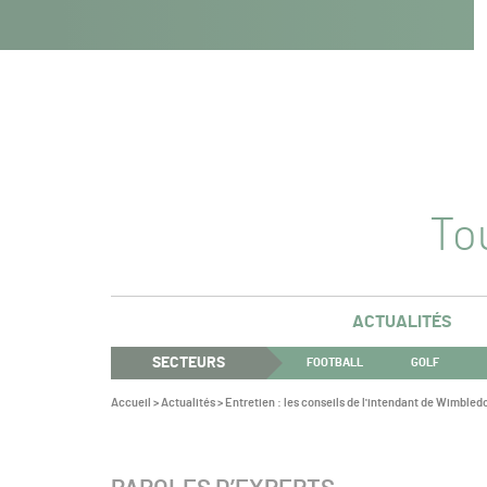
Navigation
Panneau de gestion des cookies
Aller au contenu
Aller à la navigation
principale
Tou
ACTUALITÉS
SECTEURS
FOOTBALL
GOLF
Vous
Accueil
>
Actualités
>
Entretien : les conseils de l'intendant de Wimbled
êtes
ici :