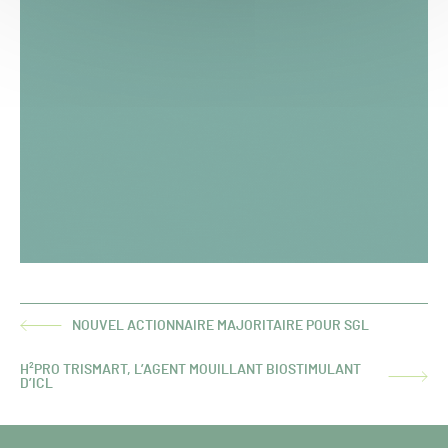
NOUVEL ACTIONNAIRE MAJORITAIRE POUR SGL
ARTICLE
PRÉCÉDENT :
H²PRO TRISMART, L’AGENT MOUILLANT BIOSTIMULANT
ARTICLE
D’ICL
SUIVANT :