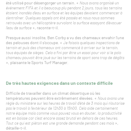
été utilisé pour désengorger un terrain. «
Nous avons organisé un
événement FIFA et il a beaucoup plu pendant 2 jours, tous les terrains
étaient inondés d’eau en surface et les équipes devaient commencer à
s’entraîner. Quelques appels ont été passés et nous nous sommes
retrouvés avec un hélicoptère survolant la surface essayant d’évacuer
l’eau de surface
», raconte-t-il.
Presque aussi insolite, Ben Corby a vu des chameaux envahir l’une
des pelouses dont il s’occupe. «
Je faisais quelques inspections de
terrain et puis des chameaux ont commencé à arriver sur le terrain,
tous équipés de sièges. Cela a fini par être un essai pour voir si le polo
chameau pouvait être joué sur les terrains de sport sans trop de dégâts
», plaisante le Sports Turf Manager.
De très hautes exigences dans un contexte difficile
Difficile de travailler dans un climat désertique où les
températures peuvent être extrêmement élevées. «
Nous avons une
règle du ministère sur les heures de travail d’été de 3 mois qui n’autorise
pas le travail à l’extérieur de 12h30 à 15h00. Cela aide certainement
notre équipe mais comme vous pouvez vous en douter, la productivité
est en baisse car c’est encore assez brutal en dehors de ces heures.
Tout ce qui est piéton est une grande demande pendant ces mois
»,
détaille-t-il.