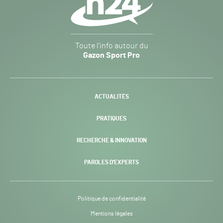
Gazon
Toute l’info autour du
Sport
Gazon Sport Pro
Pro
H24
-
ACTUALITÉS
PRATIQUES
RECHERCHE & INNOVATION
PAROLES D’EXPERTS
Politique de confidentialité
Mentions légales