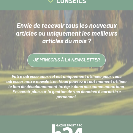
CONSEILS
Envie de recevoir tous les nouveaux
articles
ou uniquement les meilleurs
articles du mois ?
JE M’INSCRIS À LA NEWSLETTER
Votre adresse courriel est uniquement utilisée pour vous
adresser notre newsletter. Vous pouvez à tout moment utiliser
le lien de désabonnement intégré dans nos communications.
En savoir plus sur la
gestion de vos données à caractère
personnel
.
Navigation
secondaire