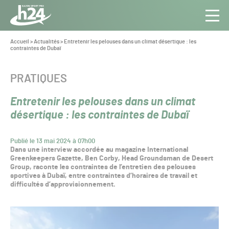
Panneau de gestion des cookies
Aller au contenu
Aller à la navigation
Toute
Navig
l’info
Vous
Accueil
>
Actualités
>
Entretenir les pelouses dans un climat désertique : les
êtes
contraintes de Dubaï
du Gazon
ici :
Sport
Pro
CATÉGORIE :
PRATIQUES
Entretenir les pelouses dans un climat
désertique : les contraintes de Dubaï
Publié le 13 mai 2024 à 07h00
Dans une interview accordée au magazine International
Greenkeepers Gazette, Ben Corby, Head Groundsman de Desert
Group, raconte les contraintes de l’entretien des pelouses
sportives à Dubaï, entre contraintes d’horaires de travail et
difficultés d’approvisionnement.