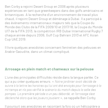
Ben Corby a rejoint Desert Group en 2006 après plusieurs
expériences en tant que greenkeepers dans des golfs américains et
britanniques. A la recherche d’un environnement de travail plus
chaud, il rejoint Desert Group et déménage à Dubai. Il a participé à
des événements internationaux majeurs tels que la Coupe du
Monde des Clubs de la FIFA 2009/10 et 2017/18, la Coupe du Monde
U17 de la FIFA 2013, la compétition IRB Dubai International Rugby 7
chaque année depuis 2006, Gulf Cup Bahrain 2013 et AFC Asian
Cup UAE 2019.
Il livre quelques anecdotes concernant l’entretien des pelouses en
Arabie-Saoudite, dans un climat compliqué.
Arrosage en plein match et chameaux sur la pelouse
L’une des principales difficultés réside dans la langue parlée. Ce
qui a pu créer quelques erreurs. «
Notre jardinier avait décidé de
suivre à la lettre les horaires qui lui ont été envoyés pour l’arrosage à la
mi-temps et n’a pas vérifié le scénario du match depuis la salle des
pompes. La première période a un peu débordé, et l’arrosage s’est
déclenché alors que les joueurs jouaient
», se rappelle Ben Corby.
Il poursuit ses anecdotes en racontant la fois où un hélicoptère a