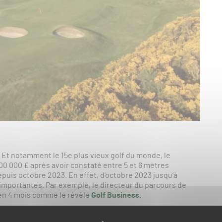
 Et notamment le 15e plus vieux golf du monde, le
00 000 £ après avoir constaté entre 5 et 6 mètres
epuis octobre 2023. En effet, d’octobre 2023 jusqu’à
 importantes. Par exemple, le directeur du parcours de
f en 4 mois comme le révèle
Golf Business.
dy Golf Club entretiennent également les défenses