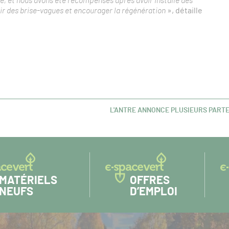
té, et nous avons été récompensés après avoir installé des
ir des brise-vagues et encourager la régénération
», détaille
L'ANTRE ANNONCE PLUSIEURS PART
ARTICLE
SUIVANT :
MATÉRIELS
OFFRES
NEUFS
D’EMPLOI