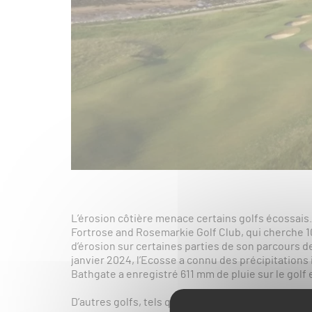
L’érosion côtière menace certains golfs écossais.
Fortrose and Rosemarkie Golf Club, qui cherche 1
d’érosion sur certaines parties de son parcours d
janvier 2024, l’Ecosse a connu des précipitations
Bathgate a enregistré 611 mm de pluie sur le gol
D’autres golfs, tels que Golspie Golf Club ou Cal