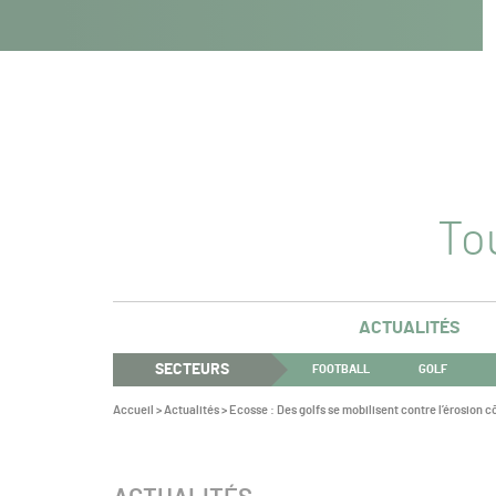
Navigation
Panneau de gestion des cookies
Aller au contenu
Aller à la navigation
principale
Tou
ACTUALITÉS
SECTEURS
FOOTBALL
GOLF
Vous
Accueil
>
Actualités
>
Ecosse : Des golfs se mobilisent contre l’érosion c
êtes
ici :