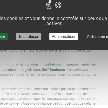
is l’hypothèse de déplacer son parcours à l’intérieur des
ar an. Le problème est également d’actualité chez certains
 des cookies et vous donne le contrôle sur ceux qu
activer
saluée
ter
Tout refuser
Personnaliser
Politique de c
Royal Dornoch Golf Club a mis en place une stratégie
 valu le prix de « Projet durable de l’année » lors des Golf
ment du club à mettre un terme à l’érosion côtière qui
et c’est un véritable effort de collaboration depuis le début des
teur adjoint du golf, dans
Golf Business
.
Les solutions
s pour renforcer la résilience naturelle de nos côtes et gagner
lub cherche des solutions naturelles plutôt que d’installer
 contexte. «
Nous avons commencé avec une bande de
marées hautes et encourager le repeuplement des herbes salées
 le personnel. Nous avons changé de tactique lorsque cela ne