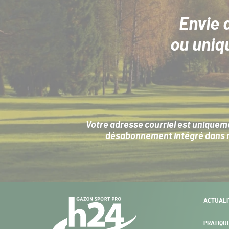
Envie 
ou uniq
Votre adresse courriel est uniqueme
désabonnement intégré dans no
Navigation
ACTUALI
secondaire
PRATIQU