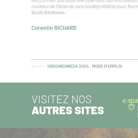
fonctionnait pas aussi bien que nous l’aurions souhai
rouleaux de fibres de coco biodégradables pour fourn
Scott Aitchison.
Corentin RICHARD
GROUNDSWEEK 2024 : MODE D’EMPLOI
ARTICLE
PRÉCÉDENT :
VISITEZ NOS
AUTRES SITES