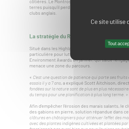
côtières. Le Montrose Golf Links a pour sa part ém
terres puisqu’il perd environ 1,5 mètre de côte p
clubs anglais.
Ce site utilise
La stratégie du Royal Dornoch Golf Club 
Tout accep
Situé dans les Highlands au nord de l’Ecosse, le 
particulière pour lutter contre l’érosion. Elle lui a
Environment Awards en janvier, qui salue l’engage
menace une zone du parcours.
«
C’est une question de patience qui porte ses fruits 
essais il y a 7 ans
, a expliqué Scott Aitchison, direc
fondées sur la nature sont de plus en plus nécessaire
du temps pour une planification à plus long terme. »
Afin d’empêcher l’érosion des marais salants, le c
des gabions en pierre, solution répandue dans ce
clôtures en châtaigniers pour atténuer l’effet des 
avec des plantes indigènes cultivées et plantées par