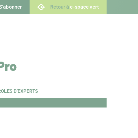
S’abonner
Retour à
e-space vert
Pro
OLES D’EXPERTS