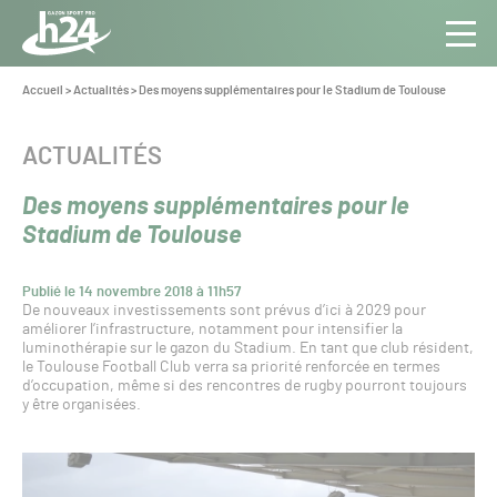
Panneau de gestion des cookies
Aller au contenu
Aller à la navigation
Toute
Navig
l’info
Vous
Accueil
>
Actualités
>
Des moyens supplémentaires pour le Stadium de Toulouse
êtes
du Gazon
ici :
Sport
CATÉGORIE :
ACTUALITÉS
Pro
Des moyens supplémentaires pour le
Stadium de Toulouse
Publié le 14 novembre 2018 à 11h57
De nouveaux investissements sont prévus d’ici à 2029 pour
améliorer l’infrastructure, notamment pour intensifier la
luminothérapie sur le gazon du Stadium. En tant que club résident,
le Toulouse Football Club verra sa priorité renforcée en termes
d’occupation, même si des rencontres de rugby pourront toujours
y être organisées.