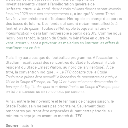
investissements visant à l’amélioration générale de
l’infrastructure. «
Au total, deux à trois millions d’euros seront investis
jusqu’en 2029 pour ces aménagements
», a indiqué Vincent Terrail-
Novès, vice-président de Toulouse Métropole en charge du sport et
des bases de loisirs. Des fonds qui seront notamment affectés à
l’entretien du gazon. Toulouse Métropole évoque ainsi une «
intensification
» de la luminothérapie à partir de 2019. Comme nous
l’écrivions tantôt, le gazon du Stadium bénéficie en outre de
ventilateurs
visant à
prévenir les maladies en limitant les effets du
confinement en été
.
Mais il n’y aura pas que du football au programme. À l’occasion, le
Stadium reçoit aussi des rencontres du Stade Toulousain (club
résident du Stade Ernest Wallon, au nord de la Ville Rose). À ce
titre, la convention indique : «
Le TFC accepte que le Stade
Toulousain puisse être accueilli à l’occasion de rencontres de rugby à
XV de la Coupe d’Europe, du Top 14 et éventuellement des matchs de
barrage du Top 14, des quarts et demi-finales de Coupe d’Europe, pour
un total maximum de six rencontres par saison »
.
Ainsi, entre le 1er novembre et le 1er mars de chaque saison, le
Stade Toulousain ne sera pas prioritaire. Seulement deux
rencontres pourront être organisées durant cette période, au
minimum sept jours avant un match du TFC.
Source
: actu.fr