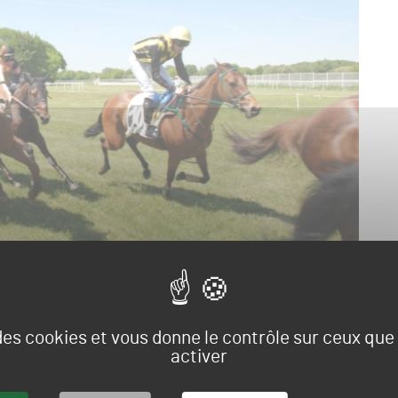
 des cookies et vous donne le contrôle sur ceux qu
activer
drome de Quenropers, à Rostrenen (Côtes-d’Armor) peut
entretien, en vue des courses du week end de Pentecôte