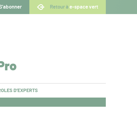
S’abonner
Retour à
e-space vert
Pro
OLES D’EXPERTS