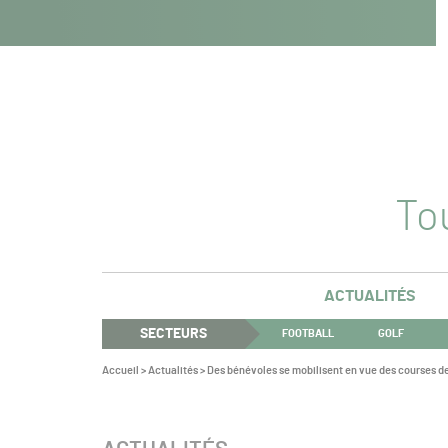
Navigation
Panneau de gestion des cookies
Aller au contenu
Aller à la navigation
principale
Tou
ACTUALITÉS
SECTEURS
FOOTBALL
GOLF
Vous
Accueil
>
Actualités
>
Des bénévoles se mobilisent en vue des courses d
êtes
ici :