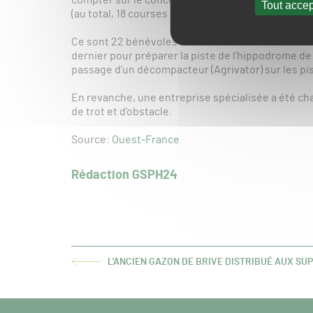
Tout accep
(au total, 18 courses de trot et de saut d’obstacle 
Ce sont 22 bénévoles de la
société des courses 
dernier pour préparer la piste de l’hippodrome d
passage d’un décompacteur (Agrivator) sur les pi
En revanche, une entreprise spécialisée a été cha
de trot et d’obstacle.
Source:
Ouest-France
Rédaction GSPH24
L'ANCIEN GAZON DE BRIVE DISTRIBUÉ AUX SU
ARTICLE
PRÉCÉDENT :