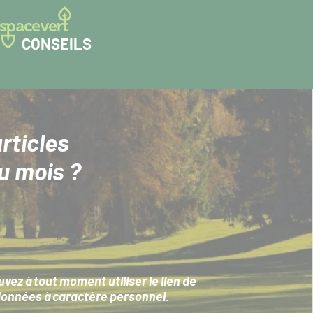
CONSEILS
rticles
u mois ?
ez à tout moment utiliser le lien de
données à caractère personnel
.