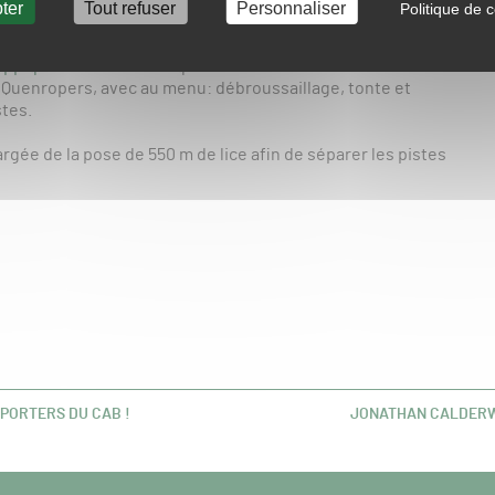
ter
Tout refuser
Personnaliser
Politique de c
se tiendront dimanche 9 et lundi 10 juin).
hippiques de Rostrenen
qui se sont réunis dès vendredi
e Quenropers, avec au menu: débroussaillage, tonte et
stes.
rgée de la pose de 550 m de lice afin de séparer les pistes
PPORTERS DU CAB !
JONATHAN CALDERWO
ARTICLE
SUIVANT :