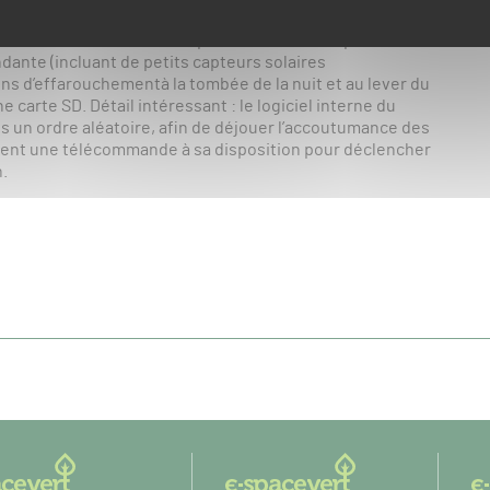
 sangliers : bruits de battues, aboiement de chiens,
esse ! Les sons sont émis par les deux hauts-parleurs de
ndante (incluant de petits capteurs solaires
ons d’effarouchementà la tombée de la nuit et au lever du
carte SD. Détail intéressant : le logiciel interne du
s un ordre aléatoire, afin de déjouer l’accoutumance des
ent une télécommande à sa disposition pour déclencher
.