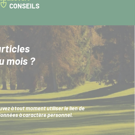
CONSEILS
rticles
u mois ?
ez à tout moment utiliser le lien de
données à caractère personnel
.