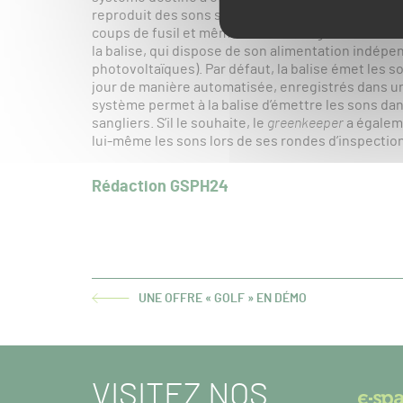
reproduit des sons susceptibles d’effaroucher les
coups de fusil et même sons de sangliers en détr
la balise, qui dispose de son alimentation indépe
photovoltaïques). Par défaut, la balise émet les s
jour de manière automatisée, enregistrés dans une 
système permet à la balise d’émettre les sons dan
sangliers. S’il le souhaite, le
greenkeeper
a égalem
lui-même les sons lors de ses rondes d’inspection
Rédaction GSPH24
UNE OFFRE « GOLF » EN DÉMO
ARTICLE
PRÉCÉDENT :
VISITEZ NOS