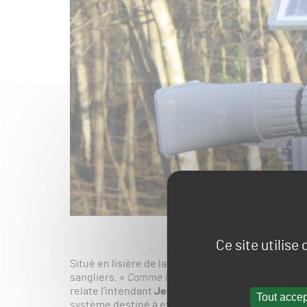
Ce site utilise
Situé en lisière de la forêt de Saint-Germain-en-
sangliers. «
Comme il y a des battues aux alentours, 
relate l’intendant
Jean-Marc Legrand
. Ces visite
Tout accep
système destiné à effaroucher les animaux. Fourn