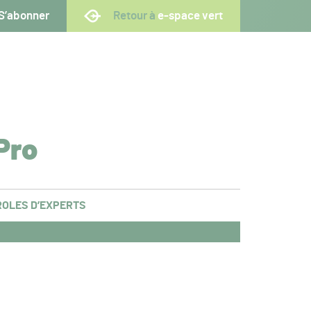
S’abonner
Retour à
e-space vert
Pro
OLES D’EXPERTS