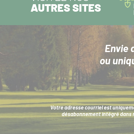
AUTRES SITES
Envie 
ou uniq
Votre adresse courriel est uniqueme
désabonnement intégré dans no