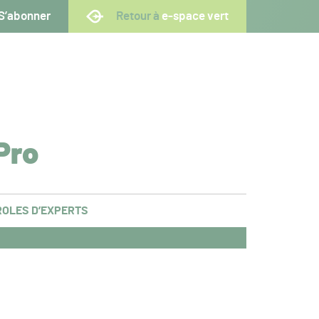
S’abonner
Retour à
e-space vert
Pro
OLES D’EXPERTS