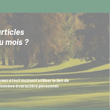
rticles
u mois ?
ez à tout moment utiliser le lien de
données à caractère personnel
.