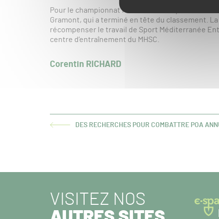
Pour le championnat féminin, c’est la pelouse du 
Gramont, qui a terminé en tête du classement. La no
récompenser le travail de Sport Méditerranée En
centre d’entraînement du MHSC.
Corentin RICHARD
DES RECHERCHES POUR COMBATTRE POA ANNU
ARTICLE
PRÉCÉDENT :
VISITEZ NOS
AUTRES SITES