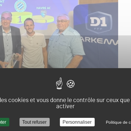
 des cookies et vous donne le contrôle sur ceux qu
activer
ortement inspiré des championnats pelouse mis en place
ue 1 et Ligue 2, la Fédération Française de Football (FFF)
ter
Tout refuser
Personnaliser
Politique de c
assement des pelouses pour le National et la D1 Arkema.