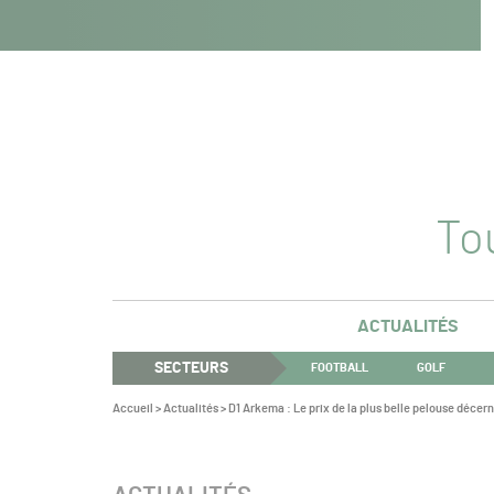
Navigation
Panneau de gestion des cookies
Aller au contenu
Aller à la navigation
principale
Tou
ACTUALITÉS
SECTEURS
FOOTBALL
GOLF
Vous
Accueil
>
Actualités
>
D1 Arkema : Le prix de la plus belle pelouse décer
êtes
ici :