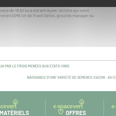
Montpellier Hérault Sport Club (MHSC), celle du stade
te de 18,62 lui a été attribuée. Un titre qui vient
tretien (SME) et de Frank Delon, grounds manager du
A PAR LE FROID MENÉES AUX ETATS-UNIS
NAISSANCE D’UNE VARIÉTÉ DE SEMENCE GAZON : AU 
ARTICLE
SUIVANT :
MATÉRIELS
OFFRES