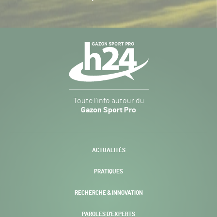
Navigation
secondaire
Gazon
Toute l’info autour du
Sport
Gazon Sport Pro
Pro
H24
-
ACTUALITÉS
PRATIQUES
RECHERCHE & INNOVATION
PAROLES D’EXPERTS