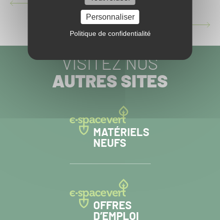
JEAN-LOUIS GOXES FAIT LA DERNIÈRE PASSE
ARTICLE
PRÉCÉDENT :
Personnaliser
PELOUSE HORS-JEU POUR GEL
ARTICLE
Politique de confidentialité
SUIVANT :
VISITEZ NOS
AUTRES SITES
MATÉRIELS
NEUFS
OFFRES
D’EMPLOI