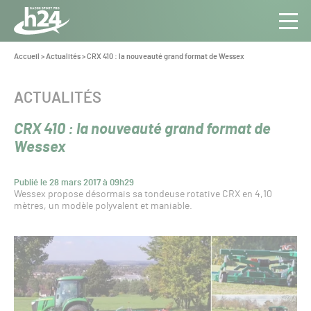
Panneau de gestion des cookies
Aller au contenu
Aller à la navigation
Toute
Navig
l’info
Vous
Accueil
>
Actualités
>
CRX 410 : la nouveauté grand format de Wessex
êtes
du Gazon
ici :
Sport
CATÉGORIE :
ACTUALITÉS
Pro
CRX 410 : la nouveauté grand format de
Wessex
Publié le 28 mars 2017 à 09h29
Wessex propose désormais sa tondeuse rotative CRX en 4,10
mètres, un modèle polyvalent et maniable.