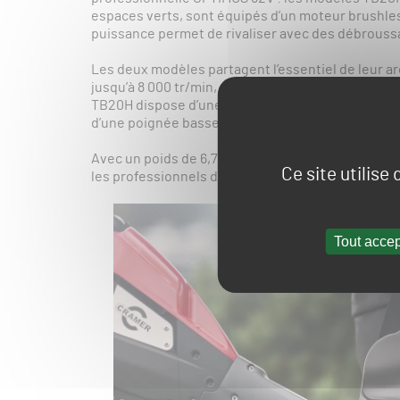
espaces verts, sont équipés d’un moteur brushles
puissance permet de rivaliser avec des débrouss
Les deux modèles partagent l’essentiel de leur a
jusqu’à 8 000 tr/min, équipements de coupe inclus (
TB20H dispose d’une poignée double haute et d’un
d’une poignée basse.
Avec un poids de 6,7 kg pour le TB20H et 6,35 kg p
Ce site utilise
les professionnels du jardinage et de l’entretie
Tout accep