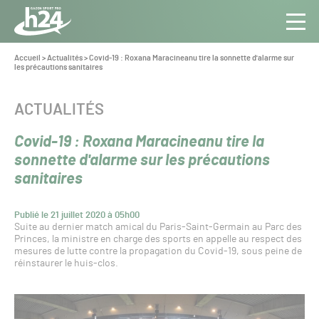
Panneau de gestion des cookies
Aller au contenu
Aller à la navigation
Toute
Navig
l’info
Vous
Accueil
>
Actualités
>
Covid-19 : Roxana Maracineanu tire la sonnette d'alarme sur
êtes
les précautions sanitaires
du Gazon
ici :
Sport
Pro
CATÉGORIE :
ACTUALITÉS
Covid-19 : Roxana Maracineanu tire la
sonnette d'alarme sur les précautions
sanitaires
Publié le 21 juillet 2020 à 05h00
Suite au dernier match amical du Paris-Saint-Germain au Parc des
Princes, la ministre en charge des sports en appelle au respect des
mesures de lutte contre la propagation du Covid-19, sous peine de
réinstaurer le huis-clos.