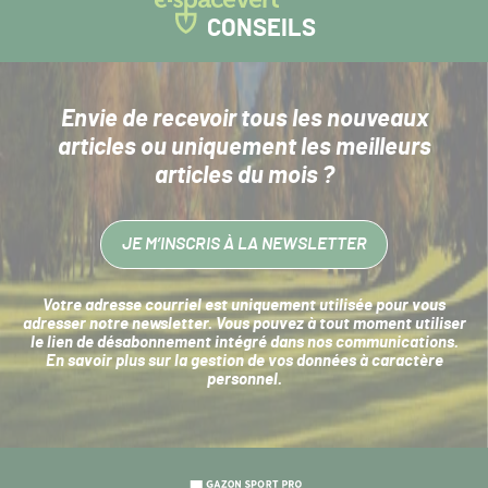
CONSEILS
Envie de recevoir tous les nouveaux
articles
ou uniquement les meilleurs
articles du mois ?
JE M’INSCRIS À LA NEWSLETTER
Votre adresse courriel est uniquement utilisée pour vous
adresser notre newsletter. Vous pouvez à tout moment utiliser
le lien de désabonnement intégré dans nos communications.
En savoir plus sur la
gestion de vos données à caractère
personnel
.
Navigation