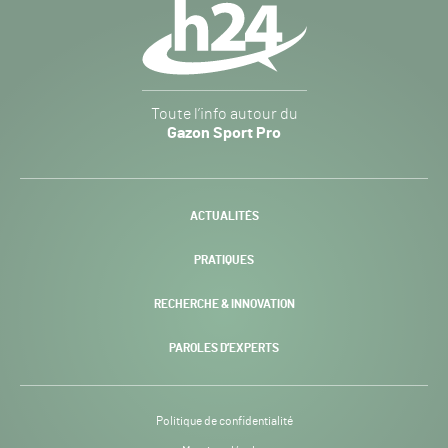
secondaire
Gazon
Toute l’info autour du
Sport
Gazon Sport Pro
Pro
H24
-
ACTUALITÉS
PRATIQUES
RECHERCHE & INNOVATION
PAROLES D’EXPERTS
Politique de confidentialité