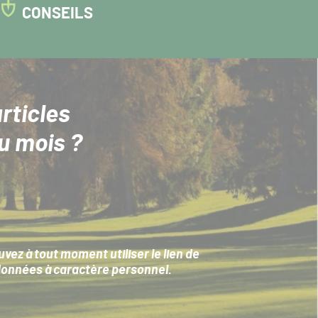
CONSEILS
rticles
u mois ?
ez à tout moment utiliser le lien de
données à caractère personnel
.