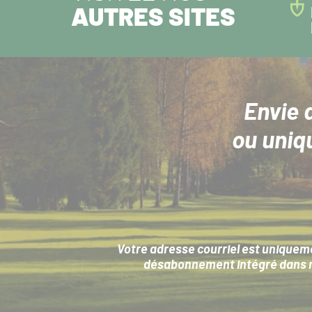
AUTRES SITES
Envie 
ou uniq
Votre adresse courriel est uniqueme
désabonnement intégré dans no