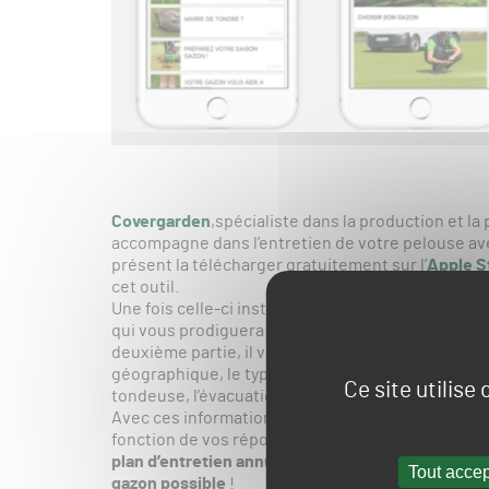
Covergarden
,spécialiste dans la production et la
accompagne dans l’entretien de votre pelouse av
présent la télécharger gratuitement sur l’
Apple S
cet outil.
Une fois celle-ci installée sur votre portable, vo
qui vous prodiguera des recommandations globales
deuxième partie, il vous faudra rentrer des donnée
géographique, le type de sol, de gazon, l’utilisatio
Ce site utilise
tondeuse, l’évacuation des déchets…
Avec ces informations, l’application définie ensu
fonction de vos réponses en vous envoyant régul
plan d’entretien annuel avec des préconisations 
Tout accep
gazon possible
!