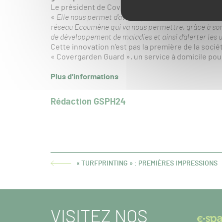
Le président de Covergarden, Arnaud Dugast, expl
«
Elle nous permet d’avoir également un rôle dans la 
réseau Ecoumène qui va nous permettre, grâce à son
de développement de maladies et ainsi d’alerter les 
Cette innovation n’est pas la première de la sociét
« Covergarden Guard », un service à domicile pour
Plus d’informations
Rédaction GSPH24
« TURFPRINTING » : PREMIÈRES IMPRESSIONS
ARTICLE
PRÉCÉDENT :
VISITEZ NOS