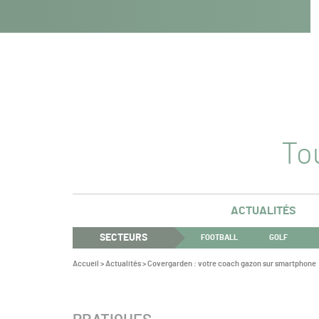
Navigation
Panneau de gestion des cookies
Aller au contenu
Aller à la navigation
principale
Tou
ACTUALITÉS
SECTEURS
FOOTBALL
GOLF
Vous
Accueil
>
Actualités
>
Covergarden : votre coach gazon sur smartphone
êtes
ici :